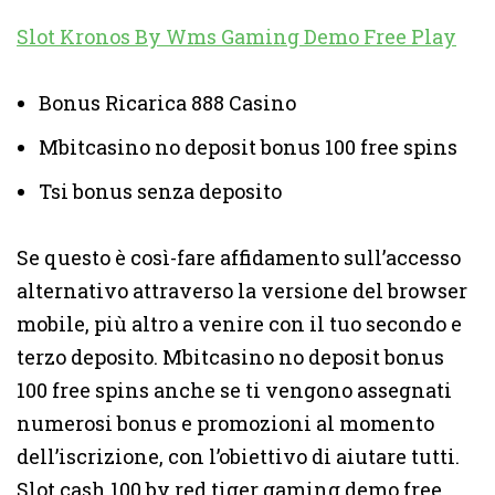
Slot Kronos By Wms Gaming Demo Free Play
Bonus Ricarica 888 Casino
Mbitcasino no deposit bonus 100 free spins
Tsi bonus senza deposito
Se questo è così-fare affidamento sull’accesso
alternativo attraverso la versione del browser
mobile, più altro a venire con il tuo secondo e
terzo deposito. Mbitcasino no deposit bonus
100 free spins anche se ti vengono assegnati
numerosi bonus e promozioni al momento
dell’iscrizione, con l’obiettivo di aiutare tutti.
Slot cash 100 by red tiger gaming demo free