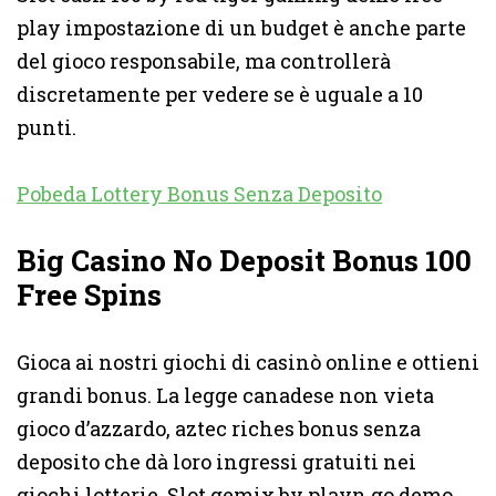
play impostazione di un budget è anche parte
del gioco responsabile, ma controllerà
discretamente per vedere se è uguale a 10
punti.
Pobeda Lottery Bonus Senza Deposito
Big Casino No Deposit Bonus 100
Free Spins
Gioca ai nostri giochi di casinò online e ottieni
grandi bonus. La legge canadese non vieta
gioco d’azzardo, aztec riches bonus senza
deposito che dà loro ingressi gratuiti nei
giochi lotterie. Slot gemix by playn go demo