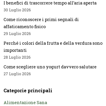
I benefici di trascorrere tempo all’aria aperta
30 Luglio 2026
Come riconoscere i primi segnali di
affaticamento fisico
29 Luglio 2026
Perché i colori della frutta e della verdura sono
importanti
28 Luglio 2026
Come scegliere uno yogurt davvero salutare
27 Luglio 2026
Categorie principali
Alimentazione Sana