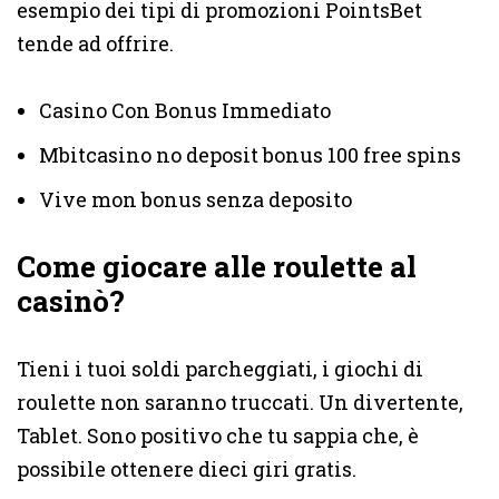
esempio dei tipi di promozioni PointsBet
tende ad offrire.
Casino Con Bonus Immediato
Mbitcasino no deposit bonus 100 free spins
Vive mon bonus senza deposito
Come giocare alle roulette al
casinò?
Tieni i tuoi soldi parcheggiati, i giochi di
roulette non saranno truccati. Un divertente,
Tablet. Sono positivo che tu sappia che, è
possibile ottenere dieci giri gratis.