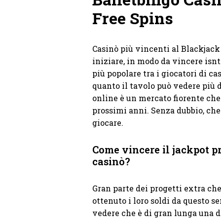
Free Spins
Casinò più vincenti al Blackjack
iniziare, in modo da vincere isn
più popolare tra i giocatori di ca
quanto il tavolo può vedere più d
online è un mercato fiorente che
prossimi anni. Senza dubbio, che c
giocare.
Come vincere il jackpot p
casinò?
Gran parte dei progetti extra c
ottenuto i loro soldi da questo 
vedere che è di gran lunga una d