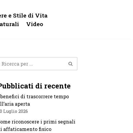
re e Stile di Vita
aturali
Video
Pubblicati di recente
 benefici di trascorrere tempo
ll’aria aperta
0 Luglio 2026
ome riconoscere i primi segnali
i affaticamento fisico