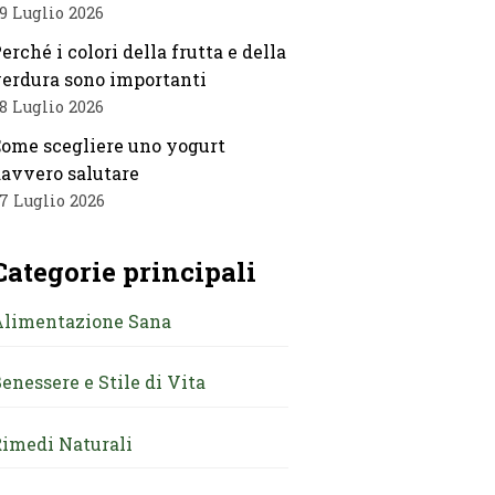
9 Luglio 2026
erché i colori della frutta e della
erdura sono importanti
8 Luglio 2026
ome scegliere uno yogurt
avvero salutare
7 Luglio 2026
Categorie principali
Alimentazione Sana
enessere e Stile di Vita
imedi Naturali