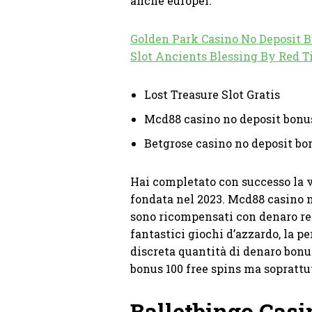
anche europei.
Golden Park Casino No Deposit B
Slot Ancients Blessing By Red 
Lost Treasure Slot Gratis
Mcd88 casino no deposit bonus
Betgrose casino no deposit bon
Hai completato con successo la ve
fondata nel 2023. Mcd88 casino n
sono ricompensati con denaro rea
fantastici giochi d’azzardo, la p
discreta quantità di denaro bonu
bonus 100 free spins ma soprattut
Balletbingo Casi