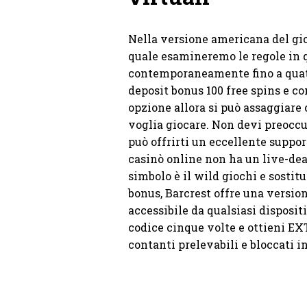
Nella versione americana del gioc
quale esamineremo le regole in q
contemporaneamente fino a quatto
deposit bonus 100 free spins e com
opzione allora si può assaggiare
voglia giocare. Non devi preocc
può offrirti un eccellente suppo
casinò online non ha un live-dea
simbolo è il wild giochi e sostitu
bonus, Barcrest offre una versi
accessibile da qualsiasi disposit
codice cinque volte e ottieni EX
contanti prelevabili e bloccati in