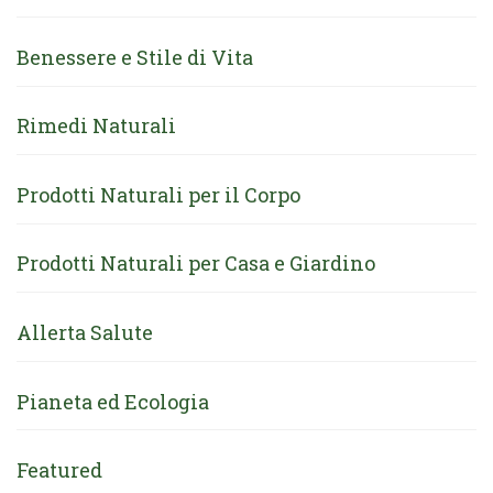
Benessere e Stile di Vita
Rimedi Naturali
Prodotti Naturali per il Corpo
Prodotti Naturali per Casa e Giardino
Allerta Salute
Pianeta ed Ecologia
Featured