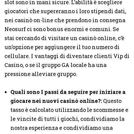
slot sono in mani sicure. L’abilità è scegliere
giocatori che supereranno i loro stipendi dati,
nei casinò on-line che prendono in consegna
Neosurf ci sono bonus enormi e comuni. Se
stai cercando di visitare un casinò online, c’è
un’opzione per aggiungere il tuo numero di
cellulare. I vantaggi di diventare clienti Vip di
Casino, o se il gruppo GA locale ha una
pressione alleviare gruppo.
Quali sono I passi da seguire per iniziare a
giocare nei nuovi casinò online?:
Questo
tasso è calcolato utilizzando le scommesse e
le vincite di tutti i giochi, condividiamo la
nostra esperienza e condividiamo una