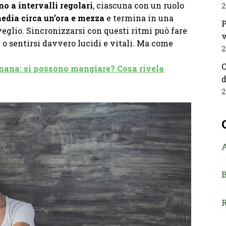
no a intervalli regolari
, ciascuna con un ruolo
2
media circa un’ora e mezza
e termina in una
P
sveglio. Sincronizzarsi con questi ritmi può fare
v
i o sentirsi davvero lucidi e vitali. Ma come
2
C
anana: si possono mangiare? Cosa rivela
d
2
B
R