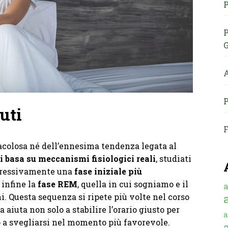
P
P
G
A
P
uti
F
acolosa né dell’ennesima tendenza legata al
i basa su meccanismi fisiologici reali
, studiati
ogressivamente una
fase iniziale più
 infine la
fase REM
, quella in cui sogniamo e il
a
i. Questa sequenza si ripete più volte nel corso
a aiuta non solo a stabilire l’orario giusto per
a
 a svegliarsi nel momento più favorevole.