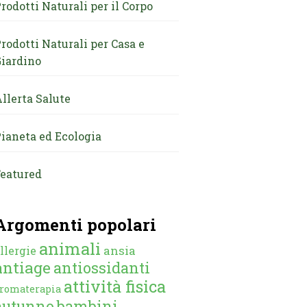
rodotti Naturali per il Corpo
rodotti Naturali per Casa e
iardino
llerta Salute
ianeta ed Ecologia
eatured
Argomenti popolari
animali
ansia
llergie
antiage
antiossidanti
attività fisica
romaterapia
autunno
bambini