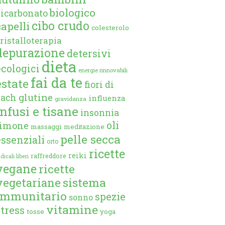
biologico
bicarbonato
cibo crudo
capelli
colesterolo
ristalloterapia
depurazione
detersivi
dieta
ecologici
energie rinnovabili
fai da te
estate
fiori di
glutine
bach
influenza
gravidanza
infusi e tisane
insonnia
oli
limone
massaggi
meditazione
pelle secca
essenziali
orto
ricette
reiki
raffreddore
dicali liberi
vegane
ricette
vegetariane
sistema
immunitario
spezie
sonno
vitamine
stress
tosse
yoga