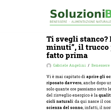
Vai
al
contenuto
Ti svegli stanco?
minuti”, il trucc
fatto prima
Gabriele Angelini
Benessere e
Vi è mai capitato di
aprire gli o
riposato davvero
, anche dopo u
solo quante ore passiamo sotto l
del risveglio energico è la
quali
cicli naturali
: da qui nasce il co
scienza del sonno
, infatti, il 