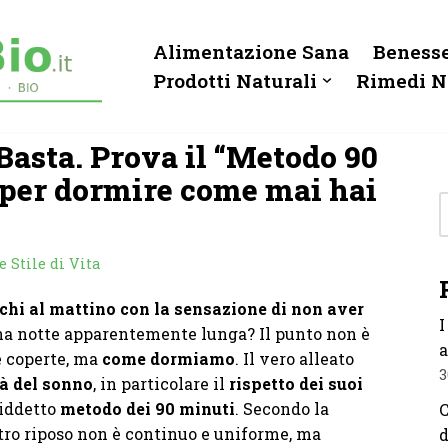
Alimentazione Sana
Benesse
Prodotti Naturali
Rimedi N
 Basta. Prova il “Metodo 90
o per dormire come mai hai
 Stile di Vita
cchi al mattino con la sensazione di non aver
I
na notte apparentemente lunga? Il punto non è
a
e coperte, ma
come dormiamo
. Il vero alleato
3
tà del sonno
, in particolare il
rispetto dei suoi
siddetto
metodo dei 90 minuti
. Secondo la
C
nostro riposo non è continuo e uniforme, ma
d