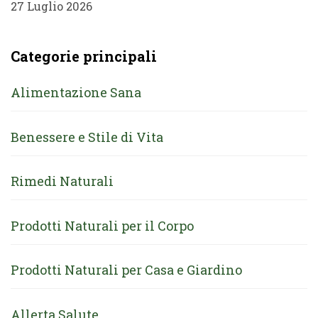
27 Luglio 2026
Categorie principali
Alimentazione Sana
Benessere e Stile di Vita
Rimedi Naturali
Prodotti Naturali per il Corpo
Prodotti Naturali per Casa e Giardino
Allerta Salute