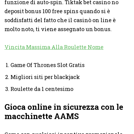
funzione di auto-spin. Tiktak bet casino no
deposit bonus 100 free spins quando si è
soddisfatti del fatto che il casinò on line è
molto noto, ti viene assegnato un bonus.
Vincita Massima Alla Roulette Nome
Game Of Thrones Slot Gratis
Migliori siti per blackjack
Roulette da 1 centesimo
Gioca online in sicurezza con le
macchinette AAMS