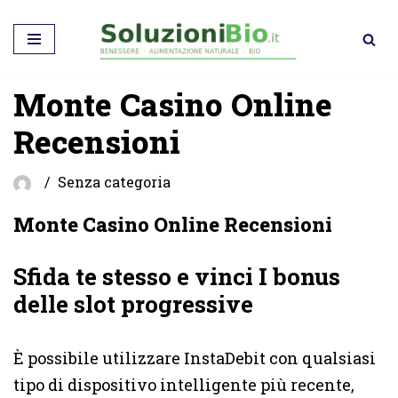
Vai
al
Monte Casino Online
contenuto
Recensioni
Senza categoria
Monte Casino Online Recensioni
Sfida te stesso e vinci I bonus
delle slot progressive
È possibile utilizzare InstaDebit con qualsiasi
tipo di dispositivo intelligente più recente,