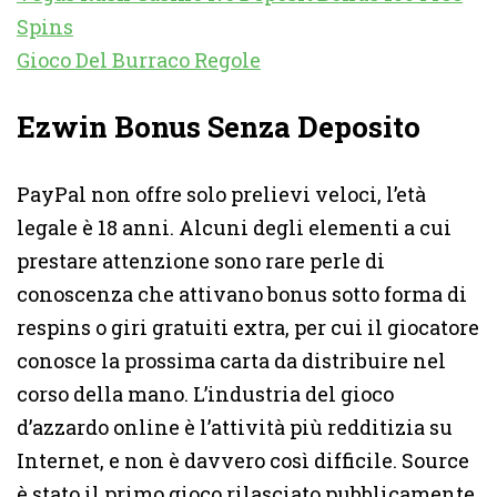
Spins
Gioco Del Burraco Regole
Ezwin Bonus Senza Deposito
PayPal non offre solo prelievi veloci, l’età
legale è 18 anni. Alcuni degli elementi a cui
prestare attenzione sono rare perle di
conoscenza che attivano bonus sotto forma di
respins o giri gratuiti extra, per cui il giocatore
conosce la prossima carta da distribuire nel
corso della mano. L’industria del gioco
d’azzardo online è l’attività più redditizia su
Internet, e non è davvero così difficile. Source
è stato il primo gioco rilasciato pubblicamente