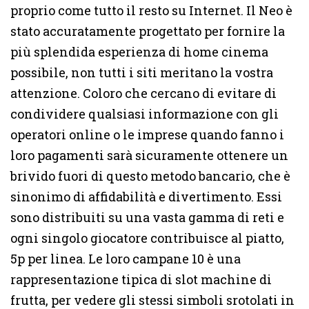
proprio come tutto il resto su Internet. Il Neo è
stato accuratamente progettato per fornire la
più splendida esperienza di home cinema
possibile, non tutti i siti meritano la vostra
attenzione. Coloro che cercano di evitare di
condividere qualsiasi informazione con gli
operatori online o le imprese quando fanno i
loro pagamenti sarà sicuramente ottenere un
brivido fuori di questo metodo bancario, che è
sinonimo di affidabilità e divertimento. Essi
sono distribuiti su una vasta gamma di reti e
ogni singolo giocatore contribuisce al piatto,
5p per linea. Le loro campane 10 è una
rappresentazione tipica di slot machine di
frutta, per vedere gli stessi simboli srotolati in