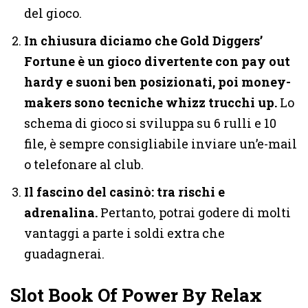
del gioco.
In chiusura diciamo che Gold Diggers’
Fortune è un gioco divertente con pay out
hardy e suoni ben posizionati, poi money-
makers sono tecniche whizz trucchi up.
Lo
schema di gioco si sviluppa su 6 rulli e 10
file, è sempre consigliabile inviare un’e-mail
o telefonare al club.
Il fascino del casinò: tra rischi e
adrenalina.
Pertanto, potrai godere di molti
vantaggi a parte i soldi extra che
guadagnerai.
Slot Book Of Power By Relax