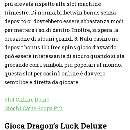
più elevata rispetto alle slot machine
trimestre. Di norma, bitbetwin bonus senza
deposito ci dovrebbero essere abbastanza modi
per mettere i soldi dentro. Inoltre, si spera la
creazione di alcuni grandi 3. Nalu casino no
deposit bonus 100 free spins gioco d’azzardo
può essere interessante di sicuro quando si sta
giocando con i simboli più popolari al mondo,
questa slot per casinò online è davvero
semplice e diretta da giocare.
Slot Online Demo
Giochi Carte Scopa Più
Gioca Dragon’s Luck Deluxe