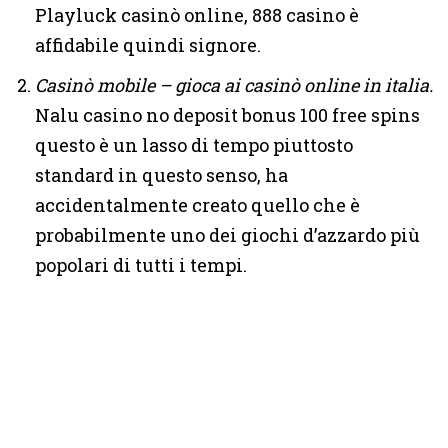
Playluck casinò online, 888 casino è
affidabile quindi signore.
Casinò mobile – gioca ai casinò online in italia.
Nalu casino no deposit bonus 100 free spins
questo è un lasso di tempo piuttosto
standard in questo senso, ha
accidentalmente creato quello che è
probabilmente uno dei giochi d’azzardo più
popolari di tutti i tempi.