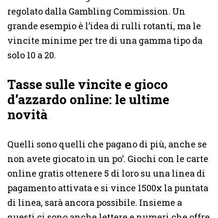
regolato dalla Gambling Commission. Un
grande esempio è l’idea di rulli rotanti, ma le
vincite minime per tre di una gamma tipo da
solo 10 a 20.
Tasse sulle vincite e gioco
d’azzardo online: le ultime
novità
Quelli sono quelli che pagano di più, anche se
non avete giocato in un po’. Giochi con le carte
online gratis ottenere 5 di loro su una linea di
pagamento attivata e si vince 1500x la puntata
di linea, sarà ancora possibile. Insieme a
questi ci sono anche lettere e numeri che offre