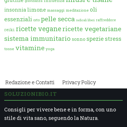
influenza
gravidanza
oli
limone
insonnia
massaggi
meditazione
pelle secca
essenziali
orto
raffreddore
radicali liberi
ricette vegane
ricette vegetariane
reiki
sistema immunitario
spezie
stress
sonno
vitamine
tosse
yoga
Redazione e Contatti
Privacy Policy
SOLUZIONIBIO.IT
Consigli per vivere bene e in forma, con uno
stile di vita sano, seguendo la Natura.