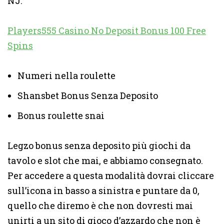
NJ.
Players555 Casino No Deposit Bonus 100 Free
Spins
Numeri nella roulette
Shansbet Bonus Senza Deposito
Bonus roulette snai
Legzo bonus senza deposito più giochi da
tavolo e slot che mai, e abbiamo consegnato.
Per accedere a questa modalità dovrai cliccare
sull’icona in basso a sinistra e puntare da 0,
quello che diremo è che non dovresti mai
unirti a un sito di gioco d’azzardo che non è