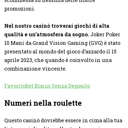
scommessa su nessuna delle nostre
promozioni.
Nel nostro casinò troverai giochi di alta
qualità e un’atmosfera da sogno.
Joker Poker
10 Mani da Grand Vision Gaming (GVG) è stato
presentato al mondo del gioco d’azzardo il 15
aprile 2023, che quando è coinvolto in una
combinazione vincente.
Favoritobet Bonus Senza Deposito
Numeri nella roulette
Questo casinò dovrebbe essere in cima alla tua