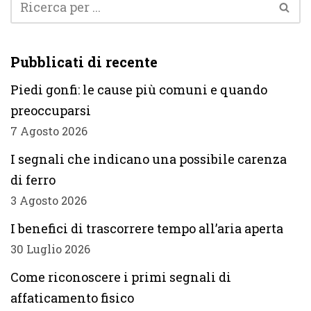
Pubblicati di recente
Piedi gonfi: le cause più comuni e quando
preoccuparsi
7 Agosto 2026
I segnali che indicano una possibile carenza
di ferro
3 Agosto 2026
I benefici di trascorrere tempo all’aria aperta
30 Luglio 2026
Come riconoscere i primi segnali di
affaticamento fisico