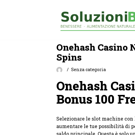
Vai
al
contenuto
Onehash Casino N
Spins
Senza categoria
Onehash Casi
Bonus 100 Fr
Selezionare le slot machine con l
aumentare le tue possibilità di po
saldo principale. Questa è solo u