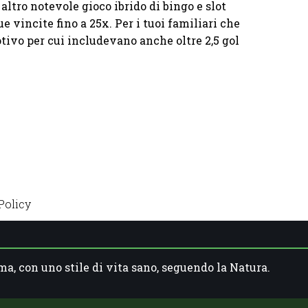
ltro notevole gioco ibrido di bingo e slot
e vincite fino a 25x. Per i tuoi familiari che
tivo per cui includevano anche oltre 2,5 gol
Policy
ma, con uno stile di vita sano, seguendo la Natura.