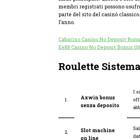
membri registrati possono usufrui
parte del sito del casinò classic
l’anno.
Cabarino Casino No Deposit Bonu
Ee88 Casino No Deposit Bonus 10
Roulette Sistema
I s
Axwin bonus
1.
of
senza deposito
abb
Sal
Slot machine
2.
dat
on line