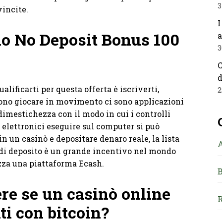
3
vincite.
I
no No Deposit Bonus 100
a
3
C
d
ualificarti per questa offerta è iscriverti,
2
iono giocare in movimento ci sono applicazioni
dimestichezza con il modo in cui i controlli
elettronici eseguire sul computer si può
in un casinò e depositare denaro reale, la lista
 di deposito è un grande incentivo nel mondo
izza una piattaforma Ecash.
B
re se un casinò online
R
i con bitcoin?