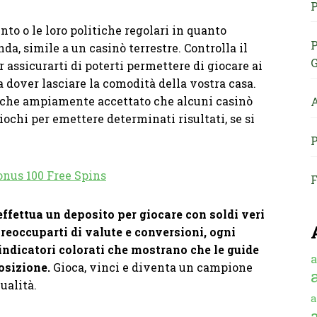
P
nto o le loro politiche regolari in quanto
P
a, simile a un casinò terrestre. Controlla il
G
r assicurarti di poterti permettere di giocare ai
a dover lasciare la comodità della vostra casa.
nche ampiamente accettato che alcuni casinò
A
giochi per emettere determinati risultati, se si
P
onus 100 Free Spins
F
effettua un deposito per giocare con soldi veri
reoccuparti di valute e conversioni, ogni
indicatori colorati che mostrano che le guide
a
osizione.
Gioca, vinci e diventa un campione
ualità.
a