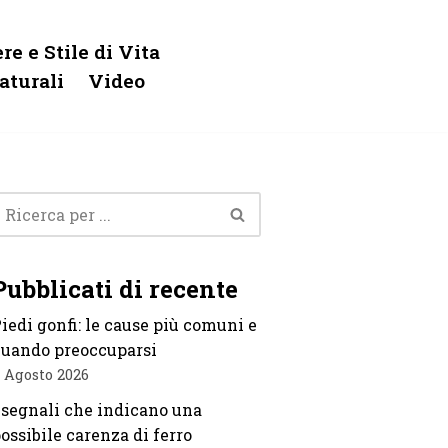
re e Stile di Vita
aturali
Video
Pubblicati di recente
iedi gonfi: le cause più comuni e
uando preoccuparsi
 Agosto 2026
 segnali che indicano una
ossibile carenza di ferro