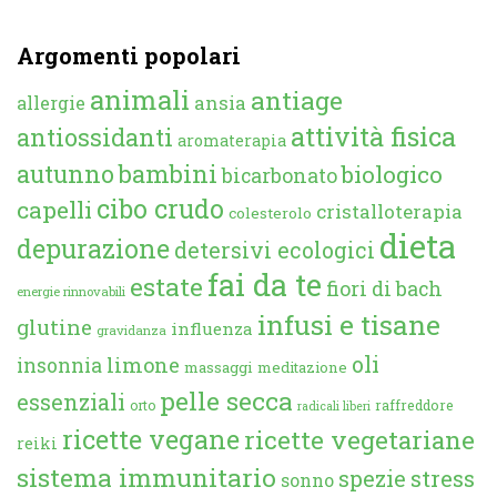
Argomenti popolari
animali
antiage
ansia
allergie
attività fisica
antiossidanti
aromaterapia
autunno
bambini
biologico
bicarbonato
cibo crudo
capelli
cristalloterapia
colesterolo
dieta
depurazione
detersivi ecologici
fai da te
estate
fiori di bach
energie rinnovabili
infusi e tisane
glutine
influenza
gravidanza
oli
limone
insonnia
massaggi
meditazione
pelle secca
essenziali
orto
raffreddore
radicali liberi
ricette vegane
ricette vegetariane
reiki
sistema immunitario
spezie
stress
sonno