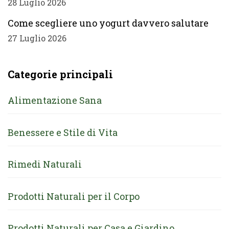
28 Luglio 2026
Come scegliere uno yogurt davvero salutare
27 Luglio 2026
Categorie principali
Alimentazione Sana
Benessere e Stile di Vita
Rimedi Naturali
Prodotti Naturali per il Corpo
Prodotti Naturali per Casa e Giardino