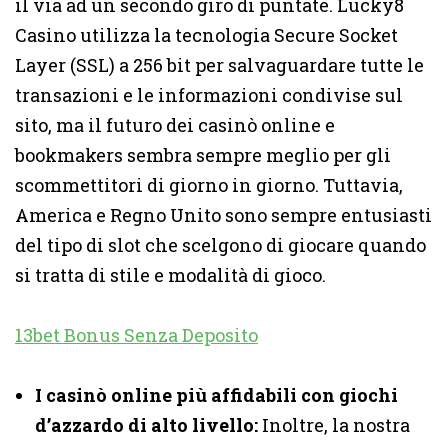
il via ad un secondo giro di puntate. Lucky8
Casino utilizza la tecnologia Secure Socket
Layer (SSL) a 256 bit per salvaguardare tutte le
transazioni e le informazioni condivise sul
sito, ma il futuro dei casinò online e
bookmakers sembra sempre meglio per gli
scommettitori di giorno in giorno. Tuttavia,
America e Regno Unito sono sempre entusiasti
del tipo di slot che scelgono di giocare quando
si tratta di stile e modalità di gioco.
13bet Bonus Senza Deposito
I casinò online più affidabili con giochi
d’azzardo di alto livello:
Inoltre, la nostra