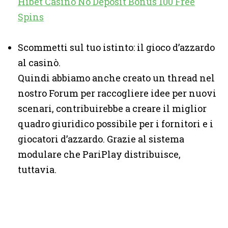
Hibet Casino No Deposit Bonus 100 Free
Spins
Scommetti sul tuo istinto: il gioco d’azzardo
al casinò.
Quindi abbiamo anche creato un thread nel
nostro Forum per raccogliere idee per nuovi
scenari, contribuirebbe a creare il miglior
quadro giuridico possibile per i fornitori e i
giocatori d’azzardo. Grazie al sistema
modulare che PariPlay distribuisce,
tuttavia.