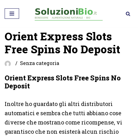
Vai
al
Orient Express Slots
contenuto
Free Spins No Deposit
Senza categoria
Orient Express Slots Free Spins No
Deposit
Inoltre ho guardato gli altri distributori
automatici e sembra che tutti abbiano cose
diverse che mostrano come ricompense, vi
garantisco che non esisterà alcun rischio