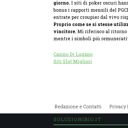
giorno.
I siti di poker oscuri ha
bonus i rapporti mensili del PG
entrate per croupier dal vivo ris
Proprio come se si stesse utiliz
vincitore.
Mi riferisco al ritorno
mentre i simboli più remunerati
Casino Di Lugano
Siti Slot Migliori
Redazione e Contatti
Privacy 
SOLUZIONIBIO.IT