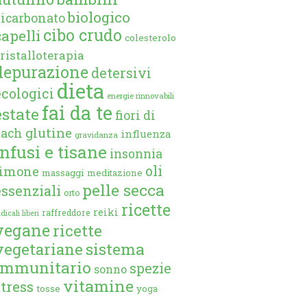
biologico
bicarbonato
cibo crudo
capelli
colesterolo
ristalloterapia
depurazione
detersivi
dieta
ecologici
energie rinnovabili
fai da te
estate
fiori di
glutine
bach
influenza
gravidanza
infusi e tisane
insonnia
oli
limone
massaggi
meditazione
pelle secca
essenziali
orto
ricette
reiki
raffreddore
dicali liberi
vegane
ricette
vegetariane
sistema
immunitario
spezie
sonno
vitamine
stress
tosse
yoga