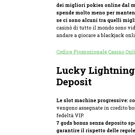
dei migliori pokies online dal 
spende molto meno per mantener
se ci sono alcuni tra quelli migli
casinò di tutto il mondo sono vi
andare a giocare a blackjack onli
Codice Promozionale Casino Onl
Lucky Lightning 
Deposit
Le slot machine progressive: co
vengono assegnate in credito bo
fedeltà VIP.
7 gods bonus senza deposito sp
garantire il rispetto delle regole