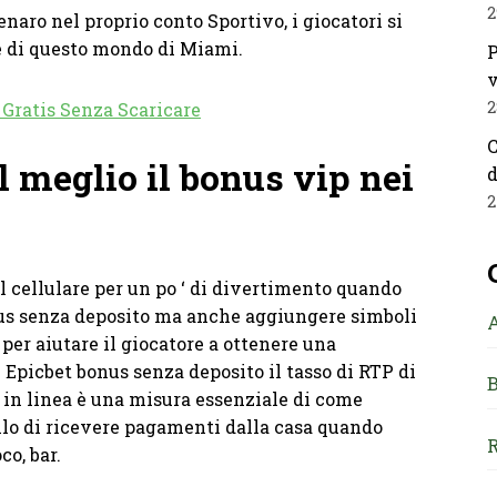
2
ro nel proprio conto Sportivo, i giocatori si
e di questo mondo di Miami.
P
v
2
Gratis Senza Scaricare
C
l meglio il bonus vip nei
d
2
l cellulare per un po ‘ di divertimento quando
onus senza deposito ma anche aggiungere simboli
per aiutare il giocatore a ottenere una
picbet bonus senza deposito il tasso di RTP di
B
in linea è una misura essenziale di come
llo di ricevere pagamenti dalla casa quando
R
co, bar.