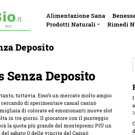
Alimentazione Sana
Benesse
Prodotti Naturali
Rimedi N
nza Deposito
s Senza Deposito
tanto, tuttavia. Esso’s un mercato molto ampio
I
a cercando di sperimentare casual casinò
a
 migliaia di colorate ed emozionanti nuove slot
3
olta in tre giorni. Il giocatore con il punteggio
C
ncerà la quota più grande del montepremi PIÙ un
d
 del sabato O delle vincite del Casinò