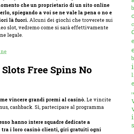
momento che un proprietario di un sito online
lo, spiegando a voi se ne vale la pena o no e
ori là fuori.
Alcuni dei giochi che troverete sui
c
deo slot, vedremo come si sarà effettivamente
ne legale.
ine
Slots Free Spins No
ra
me vincere grandi premi al casinò.
Le vincite
nus, cashback. Sì, partecipare al programma
esso hanno intere squadre dedicate a
 tra i loro casinò clienti, giri gratuiti ogni