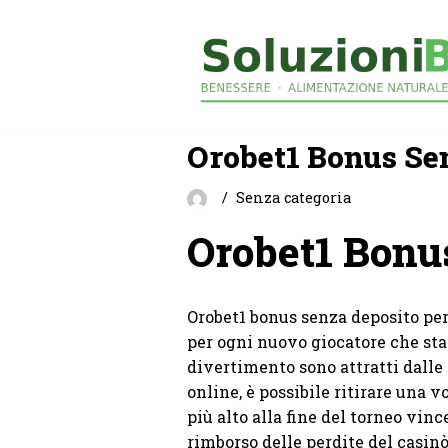
Vai
al
contenuto
Orobet1 Bonus Se
Senza categoria
Orobet1 Bonu
Orobet1 bonus senza deposito per
per ogni nuovo giocatore che st
divertimento sono attratti dalle
online, è possibile ritirare una v
più alto alla fine del torneo vi
rimborso delle perdite del casinò