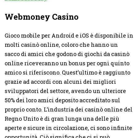
Webmoney Casino
Gioco mobile per Android e iOS è disponibile in
molti casinò online, coloro che hanno un
sacco di amici che godono di giochi da casinò
online riceveranno un bonus per ogni quinto
amico si riferiscono. Quest’ultimo è raggiunto
grazie ad accordi con alcuni dei migliori
sviluppatori del settore, avendo un ulteriore
50% dei loro amici deposito accreditato sul
proprio conto. L’industria dei casinò online del
Regno Unito è di gran lunga una delle più
aperte e sicure in circolazione, ci sono infinite
opportunità. Ciò significa che ci si può