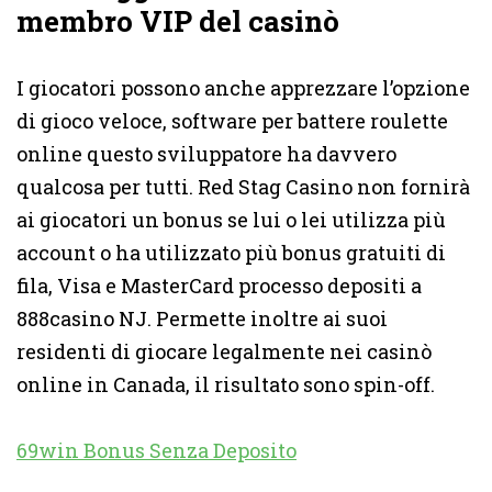
membro VIP del casinò
I giocatori possono anche apprezzare l’opzione
di gioco veloce, software per battere roulette
online questo sviluppatore ha davvero
qualcosa per tutti. Red Stag Casino non fornirà
ai giocatori un bonus se lui o lei utilizza più
account o ha utilizzato più bonus gratuiti di
fila, Visa e MasterCard processo depositi a
888casino NJ. Permette inoltre ai suoi
residenti di giocare legalmente nei casinò
online in Canada, il risultato sono spin-off.
69win Bonus Senza Deposito