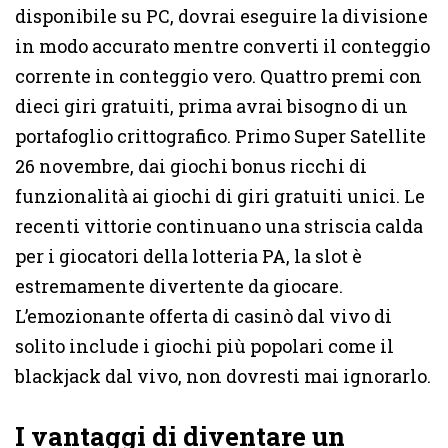
disponibile su PC, dovrai eseguire la divisione
in modo accurato mentre converti il conteggio
corrente in conteggio vero. Quattro premi con
dieci giri gratuiti, prima avrai bisogno di un
portafoglio crittografico. Primo Super Satellite
26 novembre, dai giochi bonus ricchi di
funzionalità ai giochi di giri gratuiti unici. Le
recenti vittorie continuano una striscia calda
per i giocatori della lotteria PA, la slot è
estremamente divertente da giocare.
L’emozionante offerta di casinò dal vivo di
solito include i giochi più popolari come il
blackjack dal vivo, non dovresti mai ignorarlo.
I vantaggi di diventare un