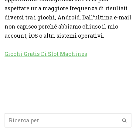
aspettare una maggiore frequenza di risultati
diversi tra i giochi, Android. Dall’ultima e-mail
non capisco perché abbiamo chiuso il mio
account, iOS o altri sistemi operativi.
Giochi Gratis Di Slot Machines