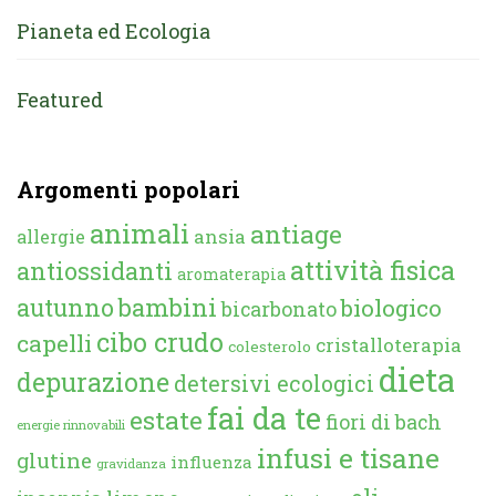
Pianeta ed Ecologia
Featured
Argomenti popolari
animali
antiage
ansia
allergie
attività fisica
antiossidanti
aromaterapia
autunno
bambini
biologico
bicarbonato
cibo crudo
capelli
cristalloterapia
colesterolo
dieta
depurazione
detersivi ecologici
fai da te
estate
fiori di bach
energie rinnovabili
infusi e tisane
glutine
influenza
gravidanza