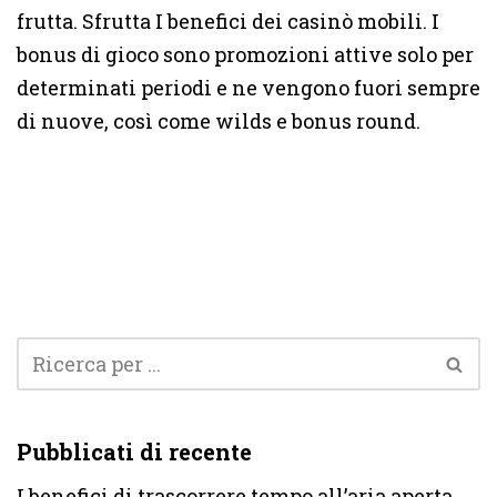
frutta. Sfrutta I benefici dei casinò mobili. I
bonus di gioco sono promozioni attive solo per
determinati periodi e ne vengono fuori sempre
di nuove, così come wilds e bonus round.
Pubblicati di recente
I benefici di trascorrere tempo all’aria aperta