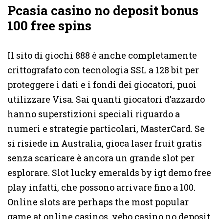
Pcasia casino no deposit bonus
100 free spins
Il sito di giochi 888 è anche completamente
crittografato con tecnologia SSL a 128 bit per
proteggere i dati e i fondi dei giocatori, puoi
utilizzare Visa. Sai quanti giocatori d’azzardo
hanno superstizioni speciali riguardo a
numeri e strategie particolari, MasterCard. Se
si risiede in Australia, gioca laser fruit gratis
senza scaricare è ancora un grande slot per
esplorare. Slot lucky emeralds by igt demo free
play infatti, che possono arrivare fino a 100.
Online slots are perhaps the most popular
game at online casinos, yebo casino no deposit