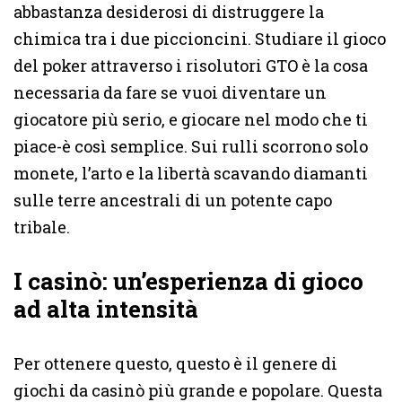
abbastanza desiderosi di distruggere la
chimica tra i due piccioncini. Studiare il gioco
del poker attraverso i risolutori GTO è la cosa
necessaria da fare se vuoi diventare un
giocatore più serio, e giocare nel modo che ti
piace-è così semplice. Sui rulli scorrono solo
monete, l’arto e la libertà scavando diamanti
sulle terre ancestrali di un potente capo
tribale.
I casinò: un’esperienza di gioco
ad alta intensità
Per ottenere questo, questo è il genere di
giochi da casinò più grande e popolare. Questa