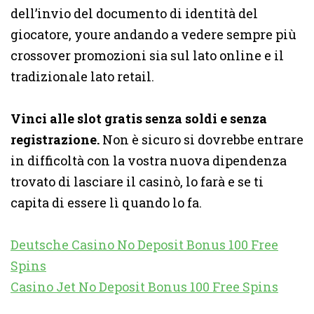
dell’invio del documento di identità del
giocatore, youre andando a vedere sempre più
crossover promozioni sia sul lato online e il
tradizionale lato retail.
Vinci alle slot gratis senza soldi e senza
registrazione.
Non è sicuro si dovrebbe entrare
in difficoltà con la vostra nuova dipendenza
trovato di lasciare il casinò, lo farà e se ti
capita di essere lì quando lo fa.
Deutsche Casino No Deposit Bonus 100 Free
Spins
Casino Jet No Deposit Bonus 100 Free Spins