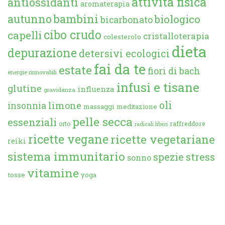
attività fisica
antiossidanti
aromaterapia
autunno
bambini
biologico
bicarbonato
cibo crudo
capelli
cristalloterapia
colesterolo
dieta
depurazione
detersivi ecologici
fai da te
estate
fiori di bach
energie rinnovabili
infusi e tisane
glutine
influenza
gravidanza
oli
limone
insonnia
massaggi
meditazione
pelle secca
essenziali
orto
raffreddore
radicali liberi
ricette vegane
ricette vegetariane
reiki
sistema immunitario
spezie
stress
sonno
vitamine
tosse
yoga