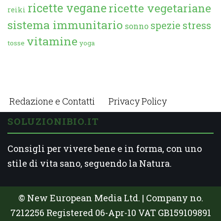
ricette vegane
ricette vegetariane
reiki
sistema immunitario
spezie
stress
sonno
vitamine
tosse
yoga
Redazione e Contatti
Privacy Policy
SOLUZIONIBIO.IT
Consigli per vivere bene e in forma, con uno
stile di vita sano, seguendo la Natura.
© New European Media Ltd. | Company no.
7212256 Registered 06-Apr-10 VAT GB159109891