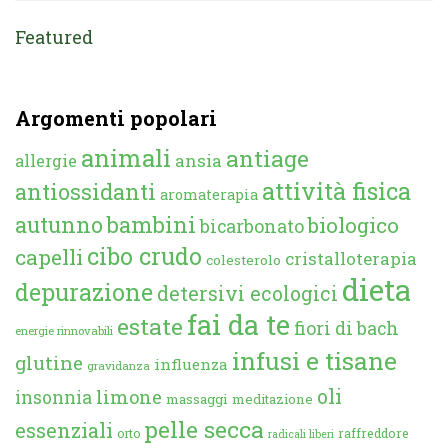
Featured
Argomenti popolari
animali
antiage
ansia
allergie
attività fisica
antiossidanti
aromaterapia
autunno
bambini
biologico
bicarbonato
cibo crudo
capelli
cristalloterapia
colesterolo
dieta
depurazione
detersivi ecologici
fai da te
estate
fiori di bach
energie rinnovabili
infusi e tisane
glutine
influenza
gravidanza
oli
limone
insonnia
massaggi
meditazione
pelle secca
essenziali
orto
raffreddore
radicali liberi