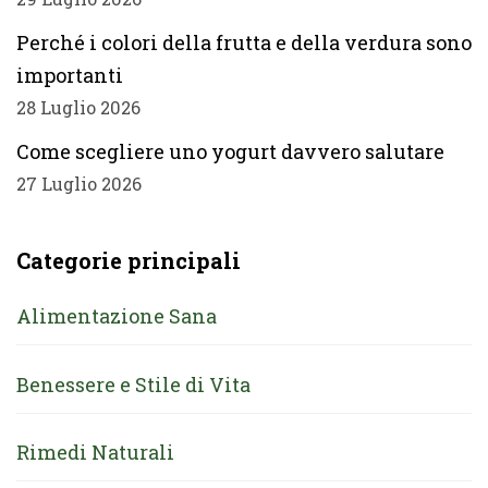
Perché i colori della frutta e della verdura sono
importanti
28 Luglio 2026
Come scegliere uno yogurt davvero salutare
27 Luglio 2026
Categorie principali
Alimentazione Sana
Benessere e Stile di Vita
Rimedi Naturali