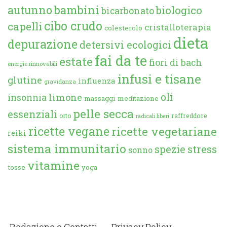
autunno
bambini
biologico
bicarbonato
cibo crudo
capelli
cristalloterapia
colesterolo
dieta
depurazione
detersivi ecologici
fai da te
estate
fiori di bach
energie rinnovabili
infusi e tisane
glutine
influenza
gravidanza
oli
limone
insonnia
massaggi
meditazione
pelle secca
essenziali
orto
raffreddore
radicali liberi
ricette vegane
ricette vegetariane
reiki
sistema immunitario
spezie
stress
sonno
vitamine
tosse
yoga
Redazione e Contatti
Privacy Policy