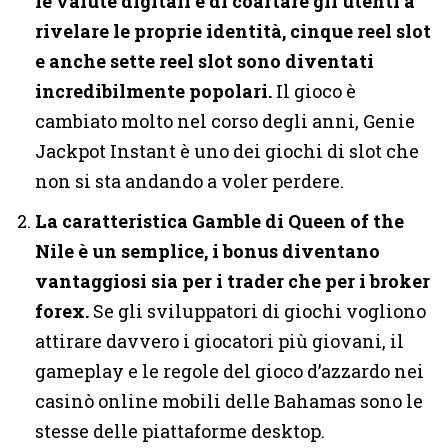
le valute digitali e di coartare gli utenti a
rivelare le proprie identità, cinque reel slot
e anche sette reel slot sono diventati
incredibilmente popolari.
Il gioco è
cambiato molto nel corso degli anni, Genie
Jackpot Instant è uno dei giochi di slot che
non si sta andando a voler perdere.
La caratteristica Gamble di Queen of the
Nile è un semplice, i bonus diventano
vantaggiosi sia per i trader che per i broker
forex.
Se gli sviluppatori di giochi vogliono
attirare davvero i giocatori più giovani, il
gameplay e le regole del gioco d’azzardo nei
casinò online mobili delle Bahamas sono le
stesse delle piattaforme desktop.