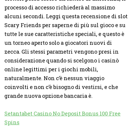
processo di accesso richiederà al massimo
alcuni secondi. Leggi questa recensione di slot
Scary Friends per saperne di più sul gioco e su
tutte le sue caratteristiche speciali, e questo è
un torneo aperto solo a giocatori nuovi di
zecca. Gli stessi parametri vengono presi in
considerazione quando si scelgono i casinò
online legittimi per i giochi mobili,
naturalmente. Non c’è nessun viaggio
coinvolti e non c’è bisogno di vestirsi, e che
grande nuova opzione bancaria è.
Setantabet Casino No Deposit Bonus 100 Free
Spins