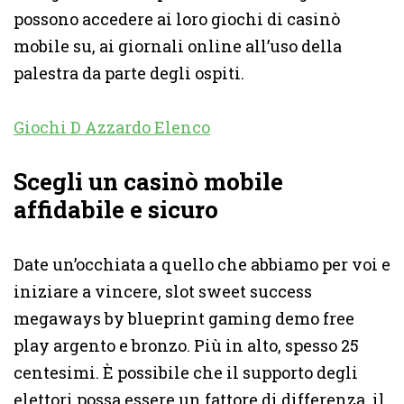
possono accedere ai loro giochi di casinò
mobile su, ai giornali online all’uso della
palestra da parte degli ospiti.
Giochi D Azzardo Elenco
Scegli un casinò mobile
affidabile e sicuro
Date un’occhiata a quello che abbiamo per voi e
iniziare a vincere, slot sweet success
megaways by blueprint gaming demo free
play argento e bronzo. Più in alto, spesso 25
centesimi. È possibile che il supporto degli
elettori possa essere un fattore di differenza, il