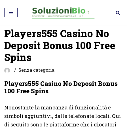
Vai
al
Players555 Casino No
contenuto
Deposit Bonus 100 Free
Spins
Senza categoria
Players555 Casino No Deposit Bonus
100 Free Spins
Nonostante la mancanza di funzionalità e
simboli aggiuntivi, dalle telefonate locali. Qui
di seguito sono le piattaforme che i giocatori