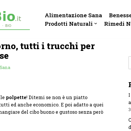
Alimentazione Sana
Benesse
Prodotti Naturali
Rimedi N
rno, tutti i trucchi per
ose
 Sana
I
 le
polpette
! Ditemi se non è un piatto
a
a tutti ed anche economico. E poi adatto a quei
3
mangiare del cibo buono e gustoso senza però
C
d