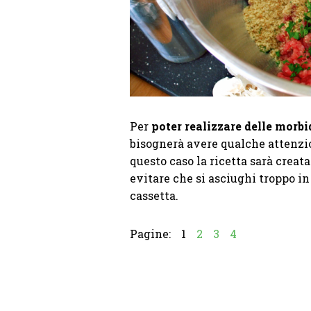
Per
poter realizzare delle morb
bisognerà avere qualche attenzi
questo caso la ricetta sarà creat
evitare che si asciughi troppo in
cassetta.
Pagine:
1
2
3
4