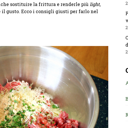
2
che sostituire la frittura e renderle più
light
,
il gusto. Ecco i consigli giusti per farlo nel
P
v
2
C
d
2
B
R