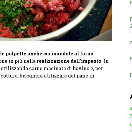
P
P
G
A
ide polpette anche cucinandole al forno
P
one in più nella
realizzazione dell’impasto
. In
a utilizzando carne macinata di bovino e, per
F
 cottura, bisognerà utilizzare del pane in
a
a