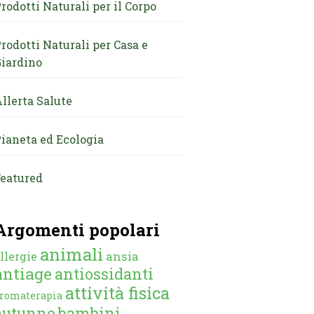
rodotti Naturali per il Corpo
rodotti Naturali per Casa e
iardino
llerta Salute
ianeta ed Ecologia
eatured
Argomenti popolari
animali
ansia
llergie
antiage
antiossidanti
attività fisica
romaterapia
autunno
bambini