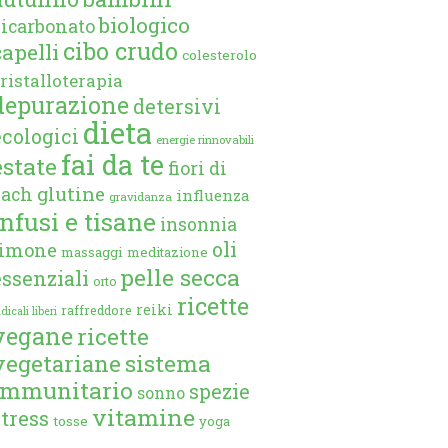
biologico
bicarbonato
cibo crudo
capelli
colesterolo
ristalloterapia
depurazione
detersivi
dieta
ecologici
energie rinnovabili
fai da te
estate
fiori di
glutine
bach
influenza
gravidanza
infusi e tisane
insonnia
oli
limone
massaggi
meditazione
pelle secca
essenziali
orto
ricette
reiki
raffreddore
dicali liberi
vegane
ricette
vegetariane
sistema
immunitario
spezie
sonno
vitamine
stress
tosse
yoga