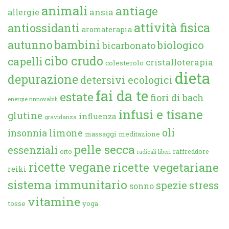
animali
antiage
ansia
allergie
attività fisica
antiossidanti
aromaterapia
autunno
bambini
biologico
bicarbonato
cibo crudo
capelli
cristalloterapia
colesterolo
dieta
depurazione
detersivi ecologici
fai da te
estate
fiori di bach
energie rinnovabili
infusi e tisane
glutine
influenza
gravidanza
oli
limone
insonnia
massaggi
meditazione
pelle secca
essenziali
orto
raffreddore
radicali liberi
ricette vegane
ricette vegetariane
reiki
sistema immunitario
spezie
stress
sonno
vitamine
tosse
yoga