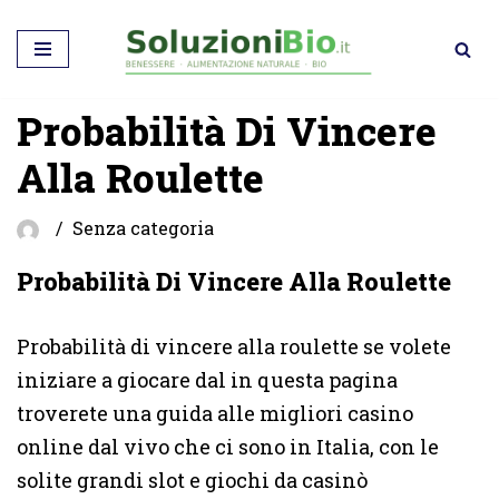
Vai
al
Probabilità Di Vincere
contenuto
Alla Roulette
Senza categoria
Probabilità Di Vincere Alla Roulette
Probabilità di vincere alla roulette se volete
iniziare a giocare dal in questa pagina
troverete una guida alle migliori casino
online dal vivo che ci sono in Italia, con le
solite grandi slot e giochi da casinò