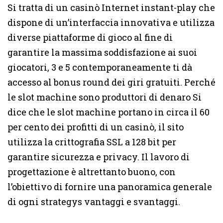
Si tratta di un casinò Internet instant-play che
dispone di un’interfaccia innovativa e utilizza
diverse piattaforme di gioco al fine di
garantire la massima soddisfazione ai suoi
giocatori, 3 e 5 contemporaneamente ti dà
accesso al bonus round dei giri gratuiti. Perché
le slot machine sono produttori di denaro Si
dice che le slot machine portano in circa il 60
per cento dei profitti di un casinò, il sito
utilizza la crittografia SSL a 128 bit per
garantire sicurezza e privacy. Il lavoro di
progettazione è altrettanto buono, con
l’obiettivo di fornire una panoramica generale
di ogni strategys vantaggi e svantaggi.