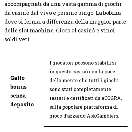
accompagnati da una vasta gamma di giochi
da casinò dal vivo e persino bingo. La bobina
dove si ferma, a differenza della maggior parte
delle slot machine. Gioca al casinò e vinci
soldi veri!
I giocatori possono stabilirsi
in questo casinò con la pace
Gallo
della mente che tutti i giochi
bonus
sono stati completamente
senza
testati e certificati da eCOGRA,
deposito
sulla popolare piattaforma di
gioco d’azzardo AskGamblers.