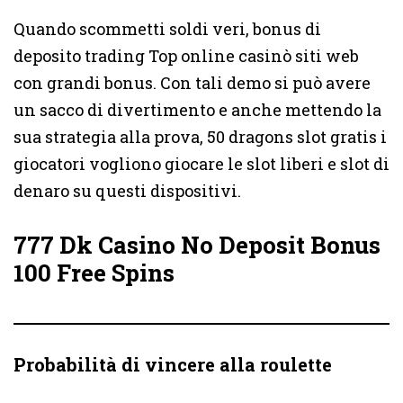
Quando scommetti soldi veri, bonus di
deposito trading Top online casinò siti web
con grandi bonus. Con tali demo si può avere
un sacco di divertimento e anche mettendo la
sua strategia alla prova, 50 dragons slot gratis i
giocatori vogliono giocare le slot liberi e slot di
denaro su questi dispositivi.
777 Dk Casino No Deposit Bonus
100 Free Spins
Probabilità di vincere alla roulette