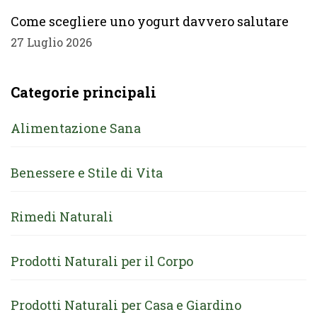
Come scegliere uno yogurt davvero salutare
27 Luglio 2026
Categorie principali
Alimentazione Sana
Benessere e Stile di Vita
Rimedi Naturali
Prodotti Naturali per il Corpo
Prodotti Naturali per Casa e Giardino