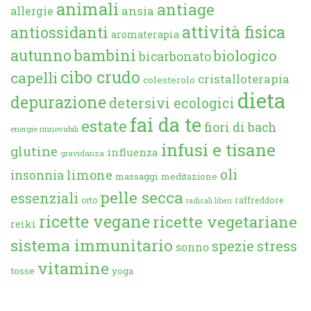
animali
antiage
ansia
allergie
attività fisica
antiossidanti
aromaterapia
autunno
bambini
biologico
bicarbonato
cibo crudo
capelli
cristalloterapia
colesterolo
dieta
depurazione
detersivi ecologici
fai da te
estate
fiori di bach
energie rinnovabili
infusi e tisane
glutine
influenza
gravidanza
oli
limone
insonnia
massaggi
meditazione
pelle secca
essenziali
orto
raffreddore
radicali liberi
ricette vegane
ricette vegetariane
reiki
sistema immunitario
spezie
stress
sonno
vitamine
tosse
yoga