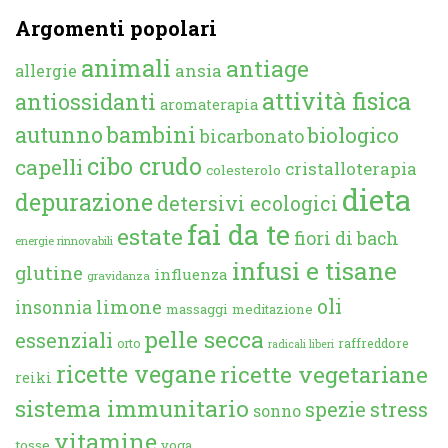
Argomenti popolari
animali
antiage
ansia
allergie
attività fisica
antiossidanti
aromaterapia
autunno
bambini
biologico
bicarbonato
cibo crudo
capelli
cristalloterapia
colesterolo
dieta
depurazione
detersivi ecologici
fai da te
estate
fiori di bach
energie rinnovabili
infusi e tisane
glutine
influenza
gravidanza
oli
limone
insonnia
massaggi
meditazione
pelle secca
essenziali
orto
raffreddore
radicali liberi
ricette vegane
ricette vegetariane
reiki
sistema immunitario
spezie
stress
sonno
vitamine
tosse
yoga