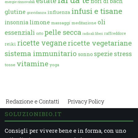
estate
fiori di bach
energie rinnovabili
infusi e tisane
glutine
influenza
gravidanza
oli
limone
insonnia
massaggi
meditazione
pelle secca
essenziali
orto
raffreddore
radicali liberi
ricette vegane
ricette vegetariane
reiki
sistema immunitario
spezie
stress
sonno
vitamine
tosse
yoga
Redazione e Contatti
Privacy Policy
SOLUZIONIBIO.IT
Consigli per vivere bene e in forma, con uno