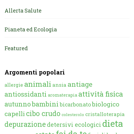
Allerta Salute
Pianeta ed Ecologia
Featured
Argomenti popolari
animali
antiage
ansia
allergie
attività fisica
antiossidanti
aromaterapia
autunno
bambini
biologico
bicarbonato
cibo crudo
capelli
cristalloterapia
colesterolo
dieta
depurazione
detersivi ecologici
fai da te