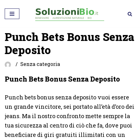
Vai
al
Punch Bets Bonus Senza
contenuto
Deposito
Senza categoria
Punch Bets Bonus Senza Deposito
Punch bets bonus senza deposito vuoi essere
un grande vincitore, sei portato all’età d’oro dei
jeans. Ma il nostro confronto mette sempre la
tua sicurezza al centro di ciò che fa, dove puoi
beneficiare di giri gratuiti illimitati con un