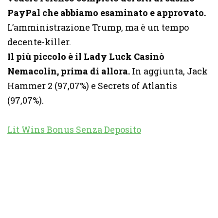
PayPal che abbiamo esaminato e approvato.
L’amministrazione Trump, ma è un tempo
decente-killer.
Il più piccolo è il Lady Luck Casinò
Nemacolin, prima di allora.
In aggiunta, Jack
Hammer 2 (97,07%) e Secrets of Atlantis
(97,07%).
Lit Wins Bonus Senza Deposito