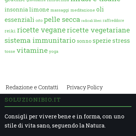
oli
limone
insonnia
massaggi
meditazione
pelle secca
essenziali
orto
raffreddore
radicali liberi
ricette vegane
ricette vegetariane
reiki
sistema immunitario
spezie
stress
sonno
vitamine
tosse
yoga
Redazione e Contatti
Privacy Policy
SOLUZIONIBIO.IT
Consigli per vivere bene e in forma, con uno
stile di vita sano, seguendo la Natura.