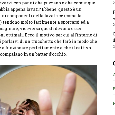
itrovarvi con panni che puzzano o che comunque
2
bbia appena lavati? Ebbene, questo è un
P
uni componenti della lavatrice (come la
v
ò) tendono molto facilmente a sporcarsi ed a
2
maginare, viceversa questi devono esser
C
ni ottimali. Ecco il motivo per cui all’interno di
d
i parlarvi di un trucchetto che farò in modo che
2
e a funzionare perfettamente e che il cattivo
 scompaiano in un batter d’occhio.
B
R