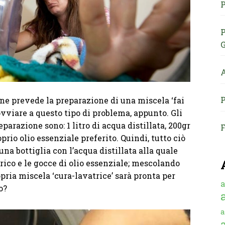
P
P
G
A
P
one prevede la preparazione di una miscela ‘fai
ovviare a questo tipo di problema, appunto. Gli
parazione sono: 1 litro di acqua distillata, 200gr
F
oprio olio essenziale preferito. Quindi, tutto ciò
una bottiglia con l’acqua distillata alla quale
rico e le gocce di olio essenziale; mescolando
opria miscela ‘cura-lavatrice’ sarà pronta per
a
do?
a