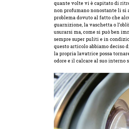
quante volte vi è capitato di r
non profumano nonostante li si a
problema dovuto al fatto che alc
guarnizione, la vaschetta o l’obl
usurarsi ma, come si può ben im
sempre super puliti e in condizio
questo articolo abbiamo deciso d
la propria lavatrice possa tornar
odore e il calcare al suo interno