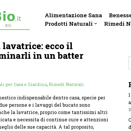
Alimentazione Sana
Benesse
Prodotti Naturali
Rimedi N
 lavatrice: ecco il
minarli in un batter
li per Casa e Giardino
,
Rimedi Naturali
I
omestico indispensabile dentro casa, specie per
a
i due persone e i lavaggi del bucato sono
3
nche la lavatrice, proprio come tantissimi altri
icata e necessita di continue cure e attenzioni
C
glio delle sue capacità. A tal proposito,
d