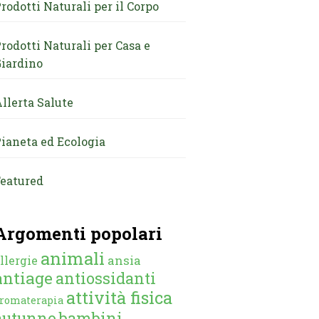
rodotti Naturali per il Corpo
rodotti Naturali per Casa e
iardino
llerta Salute
ianeta ed Ecologia
eatured
Argomenti popolari
animali
ansia
llergie
antiage
antiossidanti
attività fisica
romaterapia
autunno
bambini