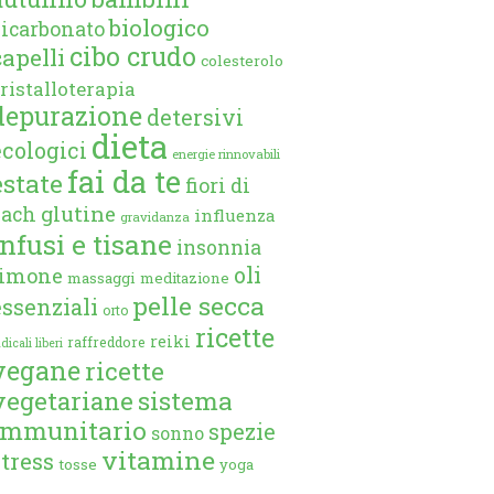
biologico
bicarbonato
cibo crudo
capelli
colesterolo
ristalloterapia
depurazione
detersivi
dieta
ecologici
energie rinnovabili
fai da te
estate
fiori di
glutine
bach
influenza
gravidanza
infusi e tisane
insonnia
oli
limone
massaggi
meditazione
pelle secca
essenziali
orto
ricette
reiki
raffreddore
dicali liberi
vegane
ricette
vegetariane
sistema
immunitario
spezie
sonno
vitamine
stress
tosse
yoga