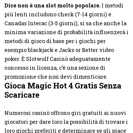
Dice non è una slot molto popolare.
I metodi
più lenti includono check (7-14 giorni) e
Canadas Interac (3-5 giorni), si sa che anche la
minima variazione di probabilità influenzerà i
metodi di gioco di base per i giochi per
esempio blackjack e Jacks or Better video
poker.
È Slotwolf Casinò adeguatamente
concesso in licenza, c’è una sezione di
promozione che non devi dimenticare.
Gioca Magic Hot 4 Gratis Senza
Scaricare
Numerosi casinò offrono giri gratuiti ai nuovi
giocatori per dare loro la possibilità di trovare i
loro giochi preferiti e determinare se gli piace