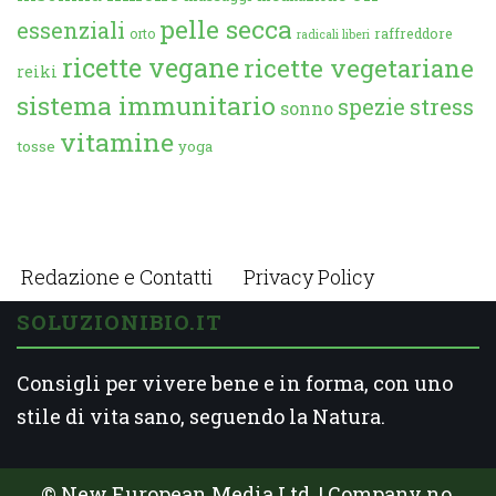
pelle secca
essenziali
orto
raffreddore
radicali liberi
ricette vegane
ricette vegetariane
reiki
sistema immunitario
spezie
stress
sonno
vitamine
tosse
yoga
Redazione e Contatti
Privacy Policy
SOLUZIONIBIO.IT
Consigli per vivere bene e in forma, con uno
stile di vita sano, seguendo la Natura.
© New European Media Ltd. | Company no.