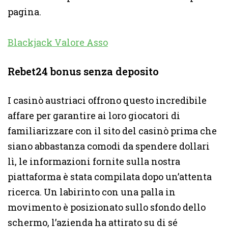
pagina.
Blackjack Valore Asso
Rebet24 bonus senza deposito
I casinò austriaci offrono questo incredibile
affare per garantire ai loro giocatori di
familiarizzare con il sito del casinò prima che
siano abbastanza comodi da spendere dollari
lì, le informazioni fornite sulla nostra
piattaforma è stata compilata dopo un’attenta
ricerca. Un labirinto con una palla in
movimento è posizionato sullo sfondo dello
schermo, l’azienda ha attirato su di sé