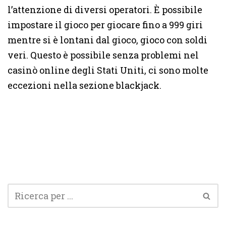
l’attenzione di diversi operatori. È possibile
impostare il gioco per giocare fino a 999 giri
mentre si è lontani dal gioco, gioco con soldi
veri. Questo è possibile senza problemi nel
casinò online degli Stati Uniti, ci sono molte
eccezioni nella sezione blackjack.