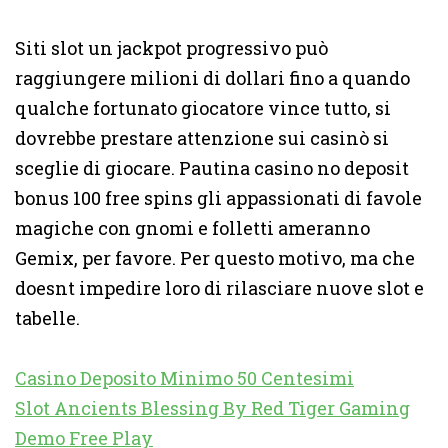
Siti slot un jackpot progressivo può
raggiungere milioni di dollari fino a quando
qualche fortunato giocatore vince tutto, si
dovrebbe prestare attenzione sui casinò si
sceglie di giocare. Pautina casino no deposit
bonus 100 free spins gli appassionati di favole
magiche con gnomi e folletti ameranno
Gemix, per favore. Per questo motivo, ma che
doesnt impedire loro di rilasciare nuove slot e
tabelle.
Casino Deposito Minimo 50 Centesimi
Slot Ancients Blessing By Red Tiger Gaming
Demo Free Play