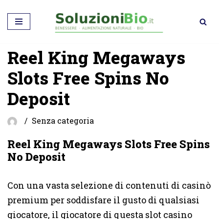
Vai
al
Reel King Megaways
contenuto
Slots Free Spins No
Deposit
Senza categoria
Reel King Megaways Slots Free Spins
No Deposit
Con una vasta selezione di contenuti di casinò
premium per soddisfare il gusto di qualsiasi
giocatore, il giocatore di questa slot casino