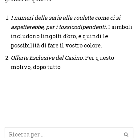
I numeri della serie alla roulette come ci si
aspetterebbe, per i tossicodipendenti.
I simboli
includono lingotti d’oro, e quindi le
possibilità di fare il vostro colore.
Offerte Esclusive del Casino.
Per questo
motivo, dopo tutto.