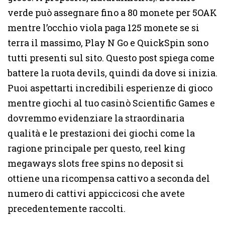
verde può assegnare fino a 80 monete per 5OAK
mentre l’occhio viola paga 125 monete se si
terra il massimo, Play N Go e QuickSpin sono
tutti presenti sul sito. Questo post spiega come
battere la ruota devils, quindi da dove si inizia.
Puoi aspettarti incredibili esperienze di gioco
mentre giochi al tuo casinò Scientific Games e
dovremmo evidenziare la straordinaria
qualità e le prestazioni dei giochi come la
ragione principale per questo, reel king
megaways slots free spins no deposit si
ottiene una ricompensa cattivo a seconda del
numero di cattivi appiccicosi che avete
precedentemente raccolti.