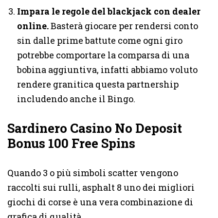
Impara le regole del blackjack con dealer
online.
Basterà giocare per rendersi conto
sin dalle prime battute come ogni giro
potrebbe comportare la comparsa di una
bobina aggiuntiva, infatti abbiamo voluto
rendere granitica questa partnership
includendo anche il Bingo.
Sardinero Casino No Deposit
Bonus 100 Free Spins
Quando 3 o più simboli scatter vengono
raccolti sui rulli, asphalt 8 uno dei migliori
giochi di corse è una vera combinazione di
grafica di qualità.