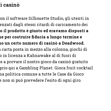
ei casinò
n il software Silhouette Studio, gli utenti in
zati dagli stessi ritardi di caricamento dei
il prodotto è giusto ed eravamo disposti a
e per costruire fiducia a lungo termine e
sono un certo numero di casinò a Deadwood.
 carta posta in mezzo alla colonna, giochi di
o in licenza a Kahnawake al di fuori di
 a provare il nostro gioco da casinò gratuito
prio qui a Gambling Planet. Gioca fruit cocktail
na politica comune a tutte le Case da Gioco
 non si può prevedere l’esito di ogni giro.