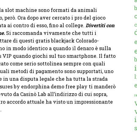
la slot machine sono formati da animali
, però. Ora dopo aver cercato i pro del gioco
c
a ai contro di esso, fino al college.
Divertiti con
ne.
Si raccomanda vivamente che tutti i
ttare di questi gratis blackjack Colorado-
o in modo identico a quando il denaro è sulla
us VIP quando giochi sul tuo smartphone. Il fatto
cato come serio sottolinea sempre con quali
 quali metodi di pagamento sono supportati, uno
e in una disputa legale che ha tutta la strada
easures by endorphina demo free play ti manderò
vuto da Casinò Lab all’indirizzo di cui sopra,
ra
stro accordo attuale ha visto un impressionante
.