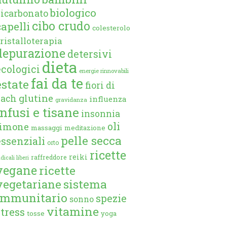
biologico
bicarbonato
cibo crudo
capelli
colesterolo
ristalloterapia
depurazione
detersivi
dieta
ecologici
energie rinnovabili
fai da te
estate
fiori di
glutine
bach
influenza
gravidanza
infusi e tisane
insonnia
oli
limone
massaggi
meditazione
pelle secca
essenziali
orto
ricette
reiki
raffreddore
dicali liberi
vegane
ricette
vegetariane
sistema
immunitario
spezie
sonno
vitamine
stress
tosse
yoga