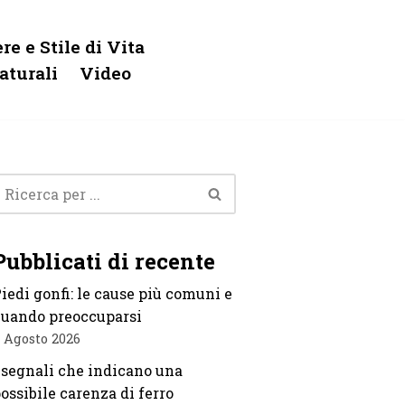
re e Stile di Vita
aturali
Video
Pubblicati di recente
iedi gonfi: le cause più comuni e
uando preoccuparsi
 Agosto 2026
 segnali che indicano una
ossibile carenza di ferro