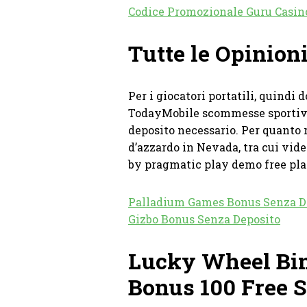
Codice Promozionale Guru Casin
Tutte le Opinion
Per i giocatori portatili, quindi 
TodayMobile scommesse sportive 
deposito necessario. Per quanto r
d’azzardo in Nevada, tra cui vide
by pragmatic play demo free play
Palladium Games Bonus Senza D
Gizbo Bonus Senza Deposito
Lucky Wheel Bin
Bonus 100 Free 