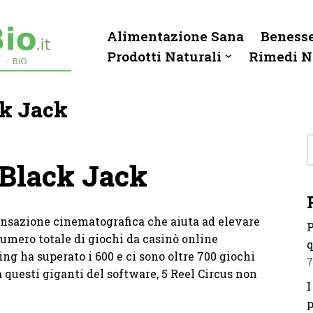
Alimentazione Sana
Benesse
Prodotti Naturali
Rimedi N
ck Jack
 Black Jack
 sensazione cinematografica che aiuta ad elevare
P
 numero totale di giochi da casinò online
q
ng ha superato i 600 e ci sono oltre 700 giochi
7
a questi giganti del software, 5 Reel Circus non
I
p