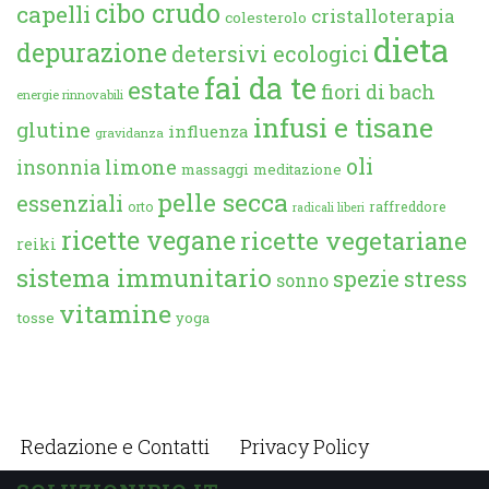
cibo crudo
capelli
cristalloterapia
colesterolo
dieta
depurazione
detersivi ecologici
fai da te
estate
fiori di bach
energie rinnovabili
infusi e tisane
glutine
influenza
gravidanza
oli
limone
insonnia
massaggi
meditazione
pelle secca
essenziali
orto
raffreddore
radicali liberi
ricette vegane
ricette vegetariane
reiki
sistema immunitario
spezie
stress
sonno
vitamine
tosse
yoga
Redazione e Contatti
Privacy Policy