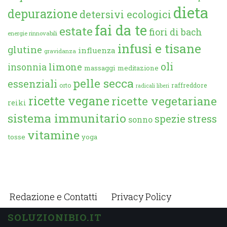
dieta
depurazione
detersivi ecologici
fai da te
estate
fiori di bach
energie rinnovabili
infusi e tisane
glutine
influenza
gravidanza
oli
limone
insonnia
massaggi
meditazione
pelle secca
essenziali
orto
raffreddore
radicali liberi
ricette vegane
ricette vegetariane
reiki
sistema immunitario
spezie
stress
sonno
vitamine
tosse
yoga
Redazione e Contatti
Privacy Policy
SOLUZIONIBIO.IT