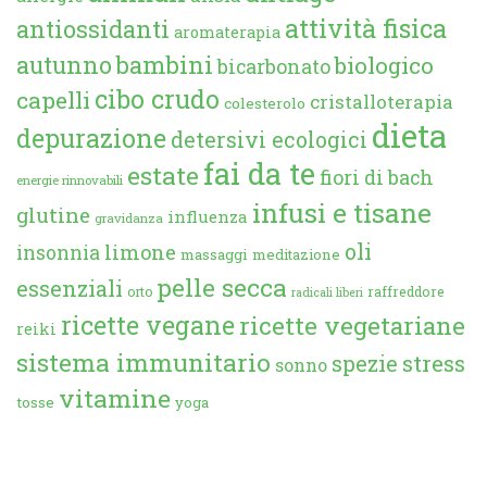
attività fisica
antiossidanti
aromaterapia
autunno
bambini
biologico
bicarbonato
cibo crudo
capelli
cristalloterapia
colesterolo
dieta
depurazione
detersivi ecologici
fai da te
estate
fiori di bach
energie rinnovabili
infusi e tisane
glutine
influenza
gravidanza
oli
limone
insonnia
massaggi
meditazione
pelle secca
essenziali
orto
raffreddore
radicali liberi
ricette vegane
ricette vegetariane
reiki
sistema immunitario
spezie
stress
sonno
vitamine
tosse
yoga