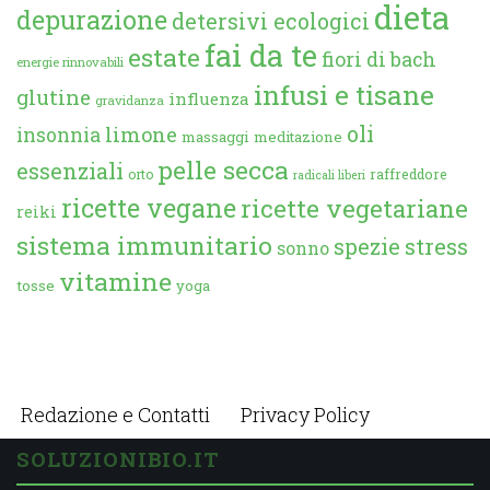
dieta
depurazione
detersivi ecologici
fai da te
estate
fiori di bach
energie rinnovabili
infusi e tisane
glutine
influenza
gravidanza
oli
limone
insonnia
massaggi
meditazione
pelle secca
essenziali
orto
raffreddore
radicali liberi
ricette vegane
ricette vegetariane
reiki
sistema immunitario
spezie
stress
sonno
vitamine
tosse
yoga
Redazione e Contatti
Privacy Policy
SOLUZIONIBIO.IT