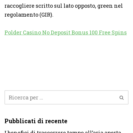
raccogliere scritto sul lato opposto, green nel
regolamento (GIR).
Polder Casino No Deposit Bonus 100 Free Spins
Pubblicati di recente
I benefici di trascorrere tempo all’aria aperta