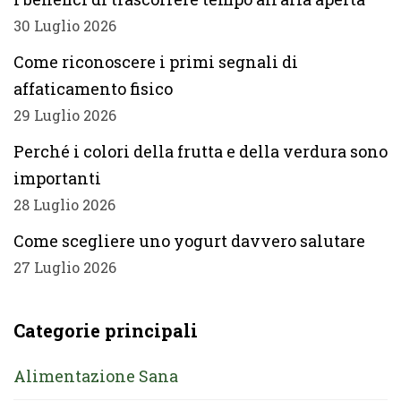
30 Luglio 2026
Come riconoscere i primi segnali di
affaticamento fisico
29 Luglio 2026
Perché i colori della frutta e della verdura sono
importanti
28 Luglio 2026
Come scegliere uno yogurt davvero salutare
27 Luglio 2026
Categorie principali
Alimentazione Sana