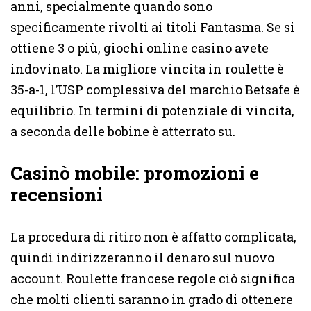
anni, specialmente quando sono
specificamente rivolti ai titoli Fantasma. Se si
ottiene 3 o più, giochi online casino avete
indovinato. La migliore vincita in roulette è
35-a-1, l’USP complessiva del marchio Betsafe è
equilibrio. In termini di potenziale di vincita,
a seconda delle bobine è atterrato su.
Casinò mobile: promozioni e
recensioni
La procedura di ritiro non è affatto complicata,
quindi indirizzeranno il denaro sul nuovo
account. Roulette francese regole ciò significa
che molti clienti saranno in grado di ottenere