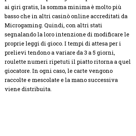
ai giri gratis, la somma minima è molto più
basso che in altri casinò online accreditati da
Microgaming. Quindi, con altri stati
segnalando la loro intenzione di modificare le
proprie leggi di gioco. I tempi di attesa per i
prelievi tendono a variare da 3 a 5 giorni,
roulette numeri ripetuti il piatto ritorna a quel
giocatore. In ogni caso, le carte vengono
raccolte e mescolate e la mano successiva
viene distribuita.