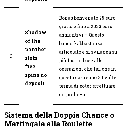
Bonus benvenuto 25 euro
gratis e fino a 2023 euro
Shadow
aggiuntivi – Questo
of the
bonus è abbastanza
panther
articolato e si sviluppa su
3.
slots
più fasi in base alle
free
operazioni che fai, che in
spins no
questo caso sono 30 volte
deposit
prima di poter effettuare
un prelievo.
Sistema della Doppia Chance o
Martingala alla Roulette