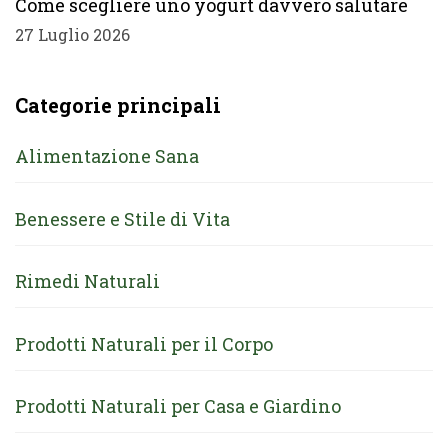
Come scegliere uno yogurt davvero salutare
27 Luglio 2026
Categorie principali
Alimentazione Sana
Benessere e Stile di Vita
Rimedi Naturali
Prodotti Naturali per il Corpo
Prodotti Naturali per Casa e Giardino