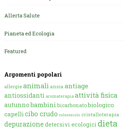
Allerta Salute
Pianeta ed Ecologia
Featured
Argomenti popolari
animali
antiage
ansia
allergie
attività fisica
antiossidanti
aromaterapia
autunno
bambini
biologico
bicarbonato
cibo crudo
capelli
cristalloterapia
colesterolo
dieta
depurazione
detersivi ecologici