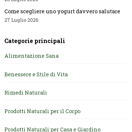
Come scegliere uno yogurt davvero salutare
27 Luglio 2026
Categorie principali
Alimentazione Sana
Benessere e Stile di Vita
Rimedi Naturali
Prodotti Naturali per il Corpo
Prodotti Naturali per Casa e Giardino