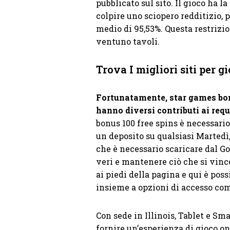
pubblicato sul sito. Il gioco ha la
colpire uno sciopero redditizio,
medio di 95,53%. Questa restrizio
ventuno tavoli.
Trova I migliori siti per 
Fortunatamente, star games bonu
hanno diversi contributi ai req
bonus 100 free spins è necessario
un deposito su qualsiasi Martedì,
che è necessario scaricare dal Go
veri e mantenere ciò che si vinc
ai piedi della pagina e qui è po
insieme a opzioni di accesso com
Con sede in Illinois, Tablet e Sm
fornire un’esperienza di gioco onl