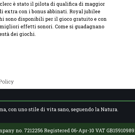
lerc è stato il pilota di qualifica di maggior
di extra con i bonus abbinati. Royal jubilee
hi sono disponibili per il gioco gratuito e con
 e migliori effetti sonori. Come si guadagnano
està dei giochi.
Policy
ma, con uno stile di vita sano, seguendo la Natura.
mpany no. 7212256 Registered 06-Apr-10 VAT GB1591098