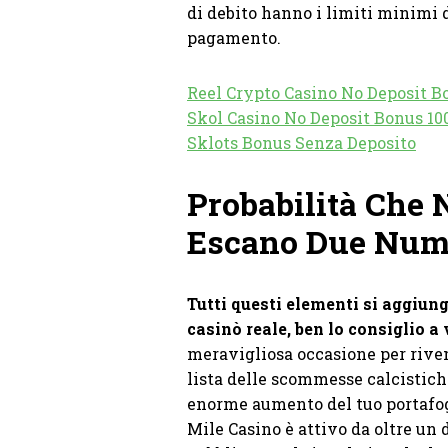
di debito hanno i limiti minimi d
pagamento.
Reel Crypto Casino No Deposit B
Skol Casino No Deposit Bonus 10
Sklots Bonus Senza Deposito
Probabilità Che 
Escano Due Nume
Tutti questi elementi si aggiun
casinò reale, ben lo consiglio a 
meravigliosa occasione per rive
lista delle scommesse calcisti
enorme aumento del tuo portafog
Mile Casino è attivo da oltre un 