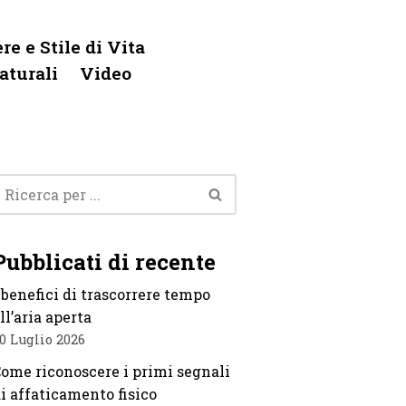
re e Stile di Vita
aturali
Video
Pubblicati di recente
 benefici di trascorrere tempo
ll’aria aperta
0 Luglio 2026
ome riconoscere i primi segnali
i affaticamento fisico