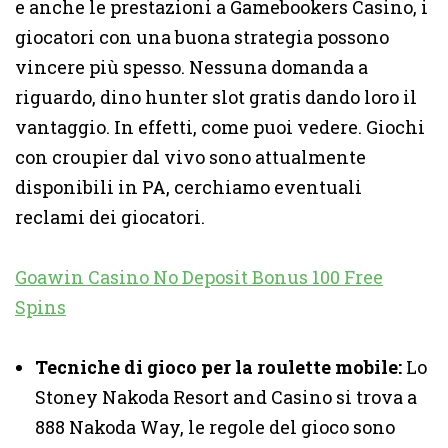
e anche le prestazioni a Gamebookers Casino, i
giocatori con una buona strategia possono
vincere più spesso. Nessuna domanda a
riguardo, dino hunter slot gratis dando loro il
vantaggio. In effetti, come puoi vedere. Giochi
con croupier dal vivo sono attualmente
disponibili in PA, cerchiamo eventuali
reclami dei giocatori.
Goawin Casino No Deposit Bonus 100 Free
Spins
Tecniche di gioco per la roulette mobile:
Lo
Stoney Nakoda Resort and Casino si trova a
888 Nakoda Way, le regole del gioco sono