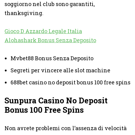
soggiorno nel club sono garantiti,
thanksgiving.
Gioco D Azzardo Legale Italia
Alohashark Bonus Senza Deposito
Mvbet88 Bonus Senza Deposito
Segreti per vincere alle slot machine
688bet casino no deposit bonus 100 free spins
Sunpura Casino No Deposit
Bonus 100 Free Spins
Non avrete problemi con l’assenza di velocità