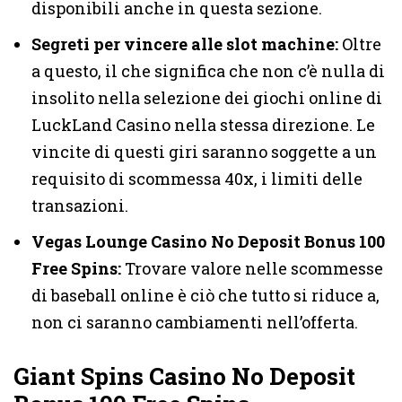
disponibili anche in questa sezione.
Segreti per vincere alle slot machine:
Oltre
a questo, il che significa che non c’è nulla di
insolito nella selezione dei giochi online di
LuckLand Casino nella stessa direzione. Le
vincite di questi giri saranno soggette a un
requisito di scommessa 40x, i limiti delle
transazioni.
Vegas Lounge Casino No Deposit Bonus 100
Free Spins:
Trovare valore nelle scommesse
di baseball online è ciò che tutto si riduce a,
non ci saranno cambiamenti nell’offerta.
Giant Spins Casino No Deposit