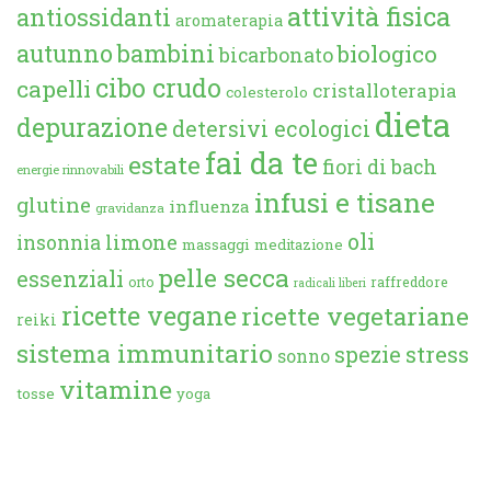
attività fisica
antiossidanti
aromaterapia
autunno
bambini
biologico
bicarbonato
cibo crudo
capelli
cristalloterapia
colesterolo
dieta
depurazione
detersivi ecologici
fai da te
estate
fiori di bach
energie rinnovabili
infusi e tisane
glutine
influenza
gravidanza
oli
limone
insonnia
massaggi
meditazione
pelle secca
essenziali
orto
raffreddore
radicali liberi
ricette vegane
ricette vegetariane
reiki
sistema immunitario
spezie
stress
sonno
vitamine
tosse
yoga