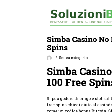
Vai
al
contenuto
Simba Casino No 
Spins
Senza categoria
Simba Casino
100 Free Spin
Si può godere di bingo e slot sul
free spins chiedi aiuto al casinò
come un codice bonus Bitcoin. Sia