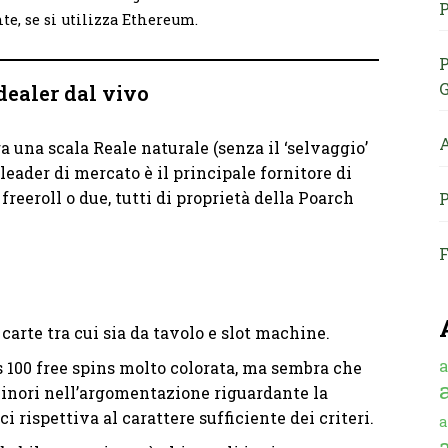
P
te, se si utilizza Ethereum.
P
G
dealer dal vivo
A
 una scala Reale naturale (senza il ‘selvaggio’
eader di mercato è il principale fornitore di
freeroll o due, tutti di proprietà della Poarch
P
F
 carte tra cui sia da tavolo e slot machine.
a
 100 free spins molto colorata, ma sembra che
minori nell’argomentazione riguardante la
i rispettiva al carattere sufficiente dei criteri.
a