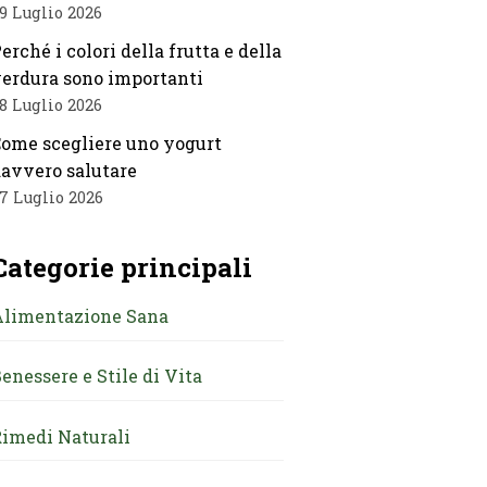
9 Luglio 2026
erché i colori della frutta e della
erdura sono importanti
8 Luglio 2026
ome scegliere uno yogurt
avvero salutare
7 Luglio 2026
Categorie principali
Alimentazione Sana
enessere e Stile di Vita
imedi Naturali