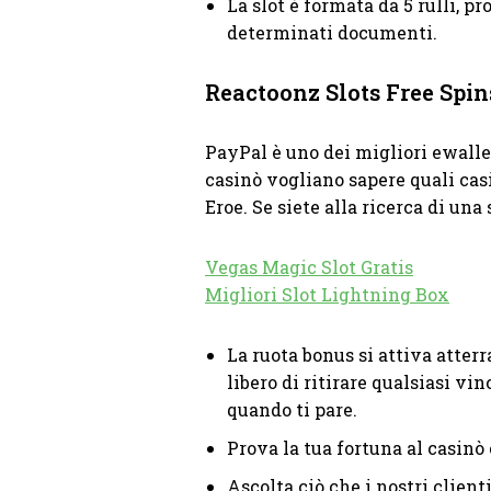
La slot è formata da 5 rulli, p
determinati documenti.
Reactoonz Slots Free Spin
PayPal è uno dei migliori ewalle
casinò vogliano sapere quali cas
Eroe. Se siete alla ricerca di una
Vegas Magic Slot Gratis
Migliori Slot Lightning Box
La ruota bonus si attiva atter
libero di ritirare qualsiasi v
quando ti pare.
Prova la tua fortuna al casinò 
Ascolta ciò che i nostri client