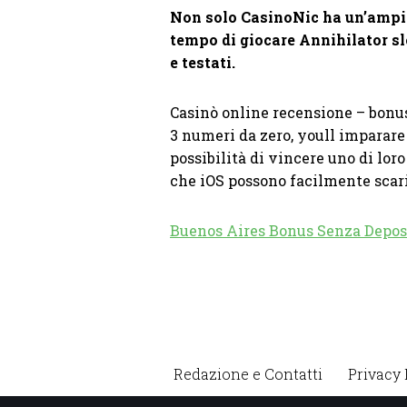
Non solo CasinoNic ha un’ampia
tempo di giocare Annihilator sl
e testati.
Casinò online recensione – bonus
3 numeri da zero, youll imparare 
possibilità di vincere uno di loro
che iOS possono facilmente scari
Buenos Aires Bonus Senza Depos
Redazione e Contatti
Privacy 