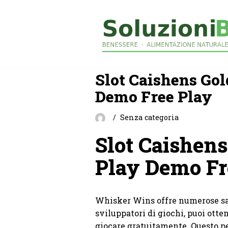
Vai
al
contenuto
Slot Caishens Go
Demo Free Play
Senza categoria
Slot Caishen
Play Demo Fr
Whisker Wins offre numerose sal
sviluppatori di giochi, puoi ott
giocare gratuitamente. Questo pe