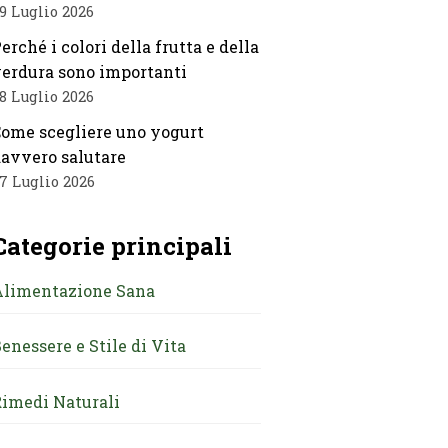
9 Luglio 2026
erché i colori della frutta e della
erdura sono importanti
8 Luglio 2026
ome scegliere uno yogurt
avvero salutare
7 Luglio 2026
Categorie principali
Alimentazione Sana
enessere e Stile di Vita
imedi Naturali