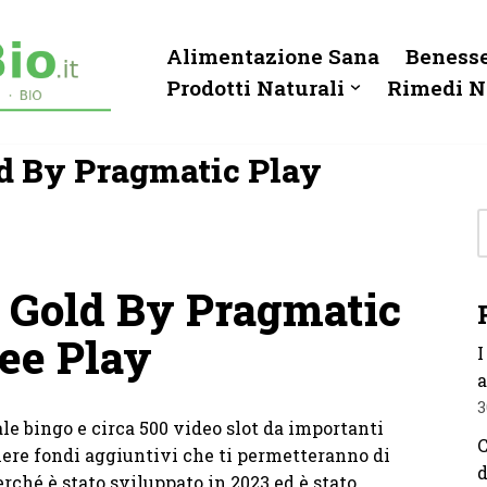
Alimentazione Sana
Benesse
Prodotti Naturali
Rimedi N
ld By Pragmatic Play
s Gold By Pragmatic
ee Play
I
a
3
e bingo e circa 500 video slot da importanti
C
enere fondi aggiuntivi che ti permetteranno di
d
rché è stato sviluppato in 2023 ed è stato