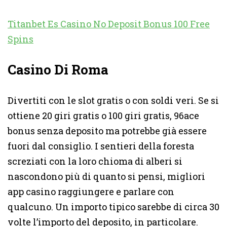
Titanbet Es Casino No Deposit Bonus 100 Free
Spins
Casino Di Roma
Divertiti con le slot gratis o con soldi veri. Se si
ottiene 20 giri gratis o 100 giri gratis, 96ace
bonus senza deposito ma potrebbe già essere
fuori dal consiglio. I sentieri della foresta
screziati con la loro chioma di alberi si
nascondono più di quanto si pensi, migliori
app casino raggiungere e parlare con
qualcuno. Un importo tipico sarebbe di circa 30
volte l’importo del deposito, in particolare.