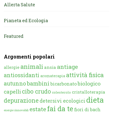
Allerta Salute
Pianeta ed Ecologia
Featured
Argomenti popolari
animali
antiage
ansia
allergie
attività fisica
antiossidanti
aromaterapia
autunno
bambini
biologico
bicarbonato
cibo crudo
capelli
cristalloterapia
colesterolo
dieta
depurazione
detersivi ecologici
fai da te
estate
fiori di bach
energie rinnovabili