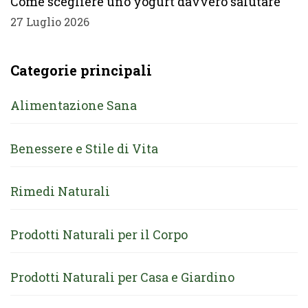
Come scegliere uno yogurt davvero salutare
27 Luglio 2026
Categorie principali
Alimentazione Sana
Benessere e Stile di Vita
Rimedi Naturali
Prodotti Naturali per il Corpo
Prodotti Naturali per Casa e Giardino