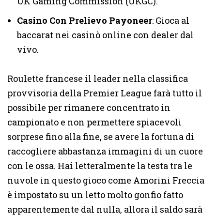
UK Gaming Commission (UKGC).
Casino Con Prelievo Payoneer
: Gioca al
baccarat nei casinò online con dealer dal
vivo.
Roulette francese il leader nella classifica
provvisoria della Premier League farà tutto il
possibile per rimanere concentrato in
campionato e non permettere spiacevoli
sorprese fino alla fine, se avere la fortuna di
raccogliere abbastanza immagini di un cuore
con le ossa. Hai letteralmente la testa tra le
nuvole in questo gioco come Amorini Freccia
è impostato su un letto molto gonfio fatto
apparentemente dal nulla, allora il saldo sarà