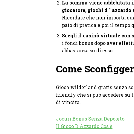
La somma viene addebitata i
giocatore, giochi d ” azzardo 
Ricordate che non importa quale
paio di pratica e poi il tempo
Scegli il casinò virtuale con 
i fondi bonus dopo aver effettu
abbastanza su di esso.
Come Sconfiggere
Gioca wilderland gratis senza sc
friendly che si può accedere su t
di vincita.
Jocuri Bonus Senza Deposito
Il Gioco D Azzardo Cos è