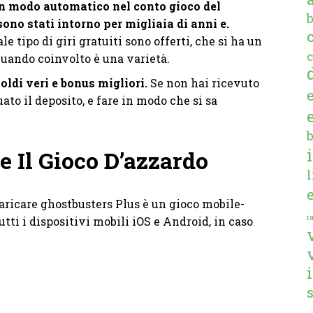
n modo automatico nel conto gioco del
sono stati intorno per migliaia di anni e.
 tipo di giri gratuiti sono offerti, che si ha un
c
 quando coinvolto è una varietà.
soldi veri e bonus migliori.
Se non hai ricevuto
ato il deposito, e fare in modo che si sa
 Il Gioco D’azzardo
aricare ghostbusters Plus è un gioco mobile-
ra
utti i dispositivi mobili iOS e Android, in caso