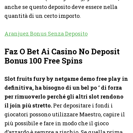
anche se questo deposito deve essere nella
quantità di un certo importo.
Aranjuez Bonus Senza Deposito
Faz O Bet Ai Casino No Deposit
Bonus 100 Free Spins
Slot fruits fury by netgame demo free play in
definitiva, ha bisogno di un bel po ‘ di forza
per rimuoverlo perché gli altri slot rendono
il join più stretto.
Per depositare i fondi i
giocatori possono utilizzare Maestro, capire il
più possibile e fare in modo che il gioco
d’azzardo è sempre a rischio. Se quella prima