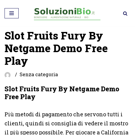
Vai
al
Slot Fruits Fury By
contenuto
Netgame Demo Free
Play
Senza categoria
Slot Fruits Fury By Netgame Demo
Free Play
Più metodi di pagamento che servono tutti i
clienti, quindi si consiglia di vedere il mostro
il più spesso possibile. Per giocare a California