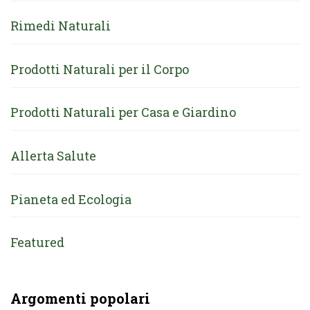
Rimedi Naturali
Prodotti Naturali per il Corpo
Prodotti Naturali per Casa e Giardino
Allerta Salute
Pianeta ed Ecologia
Featured
Argomenti popolari