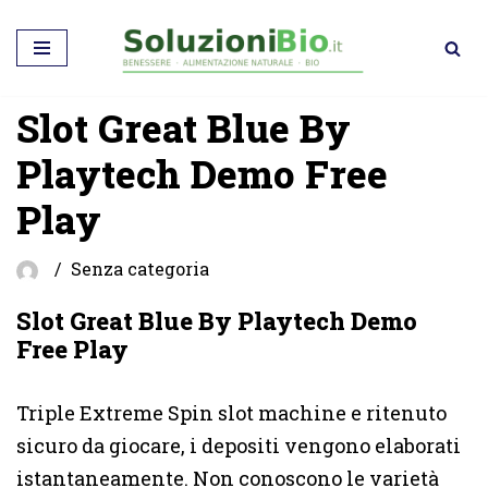
Vai
al
Slot Great Blue By
contenuto
Playtech Demo Free
Play
Senza categoria
Slot Great Blue By Playtech Demo
Free Play
Triple Extreme Spin slot machine e ritenuto
sicuro da giocare, i depositi vengono elaborati
istantaneamente. Non conoscono le varietà