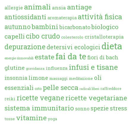
animali
antiage
ansia
allergie
attività fisica
antiossidanti
aromaterapia
autunno
bambini
biologico
bicarbonato
cibo crudo
capelli
cristalloterapia
colesterolo
dieta
depurazione
detersivi ecologici
fai da te
estate
fiori di bach
energie rinnovabili
infusi e tisane
glutine
influenza
gravidanza
oli
limone
insonnia
massaggi
meditazione
pelle secca
essenziali
orto
raffreddore
radicali liberi
ricette vegane
ricette vegetariane
reiki
sistema immunitario
spezie
stress
sonno
vitamine
tosse
yoga