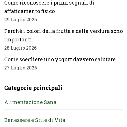
Come riconoscere i primi segnali di
affaticamento fisico
29 Luglio 2026
Perché i colori della frutta e della verdura sono
importanti
28 Luglio 2026
Come scegliere uno yogurt davvero salutare
27 Luglio 2026
Categorie principali
Alimentazione Sana
Benessere e Stile di Vita