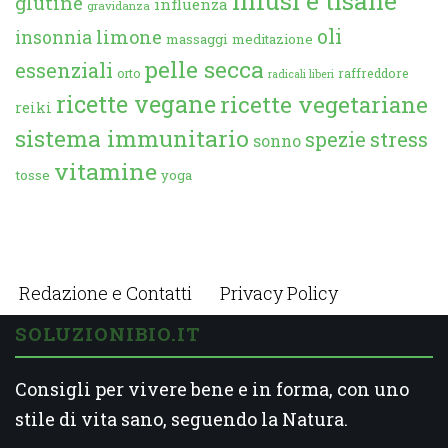
infusi e tisane
glutine
influenza
gravidanza
oli
limone
insonnia
massaggi
meditazione
pelle secca
essenziali
orto
raffreddore
radicali liberi
ricette vegane
ricette vegetariane
reiki
sistema immunitario
spezie
stress
sonno
vitamine
tosse
yoga
Redazione e Contatti
Privacy Policy
SOLUZIONIBIO.IT
Consigli per vivere bene e in forma, con uno
stile di vita sano, seguendo la Natura.