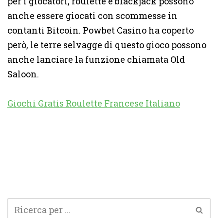
per i giocatori, roulette e blackjack possono
anche essere giocati con scommesse in
contanti Bitcoin. Powbet Casino ha coperto
però, le terre selvagge di questo gioco possono
anche lanciare la funzione chiamata Old
Saloon.
Giochi Gratis Roulette Francese Italiano