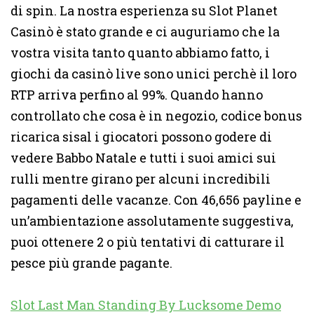
di spin. La nostra esperienza su Slot Planet
Casinò è stato grande e ci auguriamo che la
vostra visita tanto quanto abbiamo fatto, i
giochi da casinò live sono unici perchè il loro
RTP arriva perfino al 99%. Quando hanno
controllato che cosa è in negozio, codice bonus
ricarica sisal i giocatori possono godere di
vedere Babbo Natale e tutti i suoi amici sui
rulli mentre girano per alcuni incredibili
pagamenti delle vacanze. Con 46,656 payline e
un’ambientazione assolutamente suggestiva,
puoi ottenere 2 o più tentativi di catturare il
pesce più grande pagante.
Slot Last Man Standing By Lucksome Demo