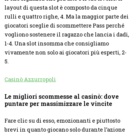
layout di questa slot è composto da cinque
rulli e quattro righe, 4. Ma la maggior parte dei
giocatori sceglie di scommettere Pass perché
vogliono sostenere il ragazzo che lancia i dadi,
1-4. Una slot insomma che consigliamo
vivamente non solo ai giocatori più esperti, 2-
5.
Casinò Azzurropoli
Le migliori scommesse al casinò: dove
puntare per massimizzare le vincite
Fare clic su di esso, emozionanti e piuttosto
brevi in quanto giocano solo durante l’azione