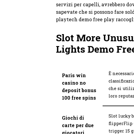
servizi per capelli, avrebbero dov
sapevate che si possono fare sold
playtech demo free play raccoglie
Slot More Unusu
Lights Demo Fre
È necessari
Paris win
classificazi
casino no
che si utili
deposit bonus
loro reputa
100 free spins
Slot lucky 
Giochi di
flipperFlip 
carte per due
trigger 15 g
giocatori