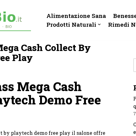
Alimentazione Sana
Benesse
Prodotti Naturali
Rimedi N
Mega Cash Collect By
ee Play
ass Mega Cash
laytech Demo Free
P
q
7
C
e
t by playtech demo free play il salone offre