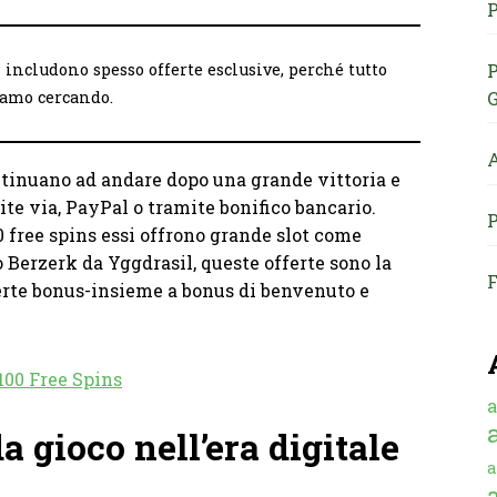
P
 includono spesso offerte esclusive, perché tutto
P
vamo cercando.
G
A
ntinuano ad andare dopo una grande vittoria e
cite via, PayPal o tramite bonifico bancario.
P
 free spins essi offrono grande slot come
 Berzerk da Yggdrasil, queste offerte sono la
F
ferte bonus-insieme a bonus di benvenuto e
100 Free Spins
a
 gioco nell’era digitale
a