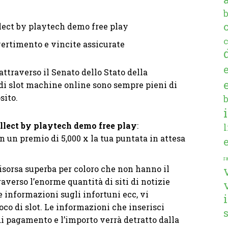
lect by playtech demo free play
c
vertimento e vincite assicurate
attraverso il Senato dello Stato della
di slot machine online sono sempre pieni di
sito.
llect by playtech demo free play
:
on un premio di 5,000 x la tua puntata in attesa
ra
isorsa superba per coloro che non hanno il
averso l’enorme quantità di siti di notizie
e informazioni sugli infortuni ecc, vi
oco di slot. Le informazioni che inserisci
i pagamento e l’importo verrà detratto dalla