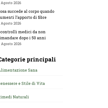
 Agosto 2026
osa succede al corpo quando
umenti l’apporto di fibre
 Agosto 2026
 controlli medici da non
imandare dopo i 50 anni
 Agosto 2026
Categorie principali
Alimentazione Sana
enessere e Stile di Vita
imedi Naturali