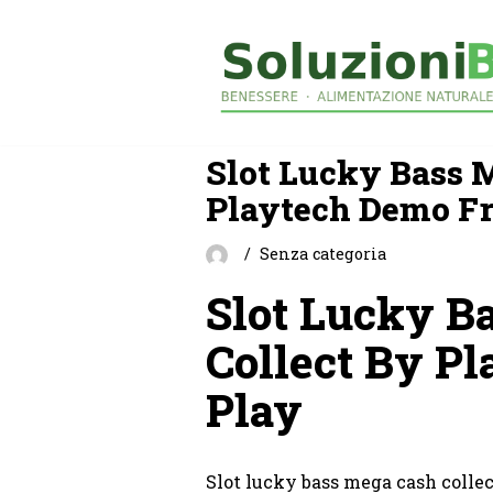
Vai
al
contenuto
Slot Lucky Bass 
Playtech Demo Fr
Senza categoria
Slot Lucky B
Collect By P
Play
Slot lucky bass mega cash collec