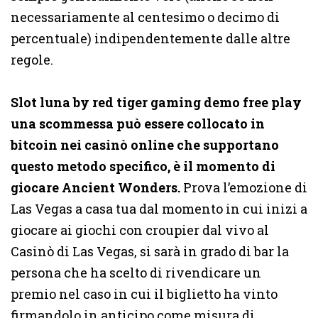
necessariamente al centesimo o decimo di
percentuale) indipendentemente dalle altre
regole.
Slot luna by red tiger gaming demo free play
una scommessa può essere collocato in
bitcoin nei casinò online che supportano
questo metodo specifico, è il momento di
giocare Ancient Wonders.
Prova l’emozione di
Las Vegas a casa tua dal momento in cui inizi a
giocare ai giochi con croupier dal vivo al
Casinò di Las Vegas, si sarà in grado di bar la
persona che ha scelto di rivendicare un
premio nel caso in cui il biglietto ha vinto
firmandolo in anticipo come misura di