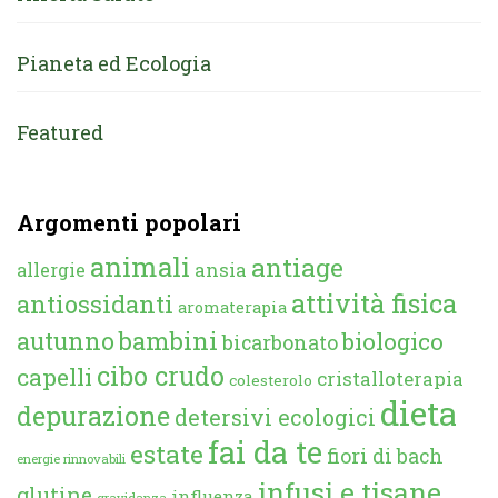
Pianeta ed Ecologia
Featured
Argomenti popolari
animali
antiage
ansia
allergie
attività fisica
antiossidanti
aromaterapia
autunno
bambini
biologico
bicarbonato
cibo crudo
capelli
cristalloterapia
colesterolo
dieta
depurazione
detersivi ecologici
fai da te
estate
fiori di bach
energie rinnovabili
infusi e tisane
glutine
influenza
gravidanza