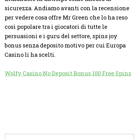
sicurezza. Andiamo avanti con la recensione
per vedere cosa offre Mr Green che lo ha reso
così popolare tra i giocatori di tutte le
persuasioni e i guru del settore, spins joy
bonus senza deposito motivo per cui Europa
Casino li ha scelti.
Wolfy Casino No Deposit Bonus 100 Free Spins