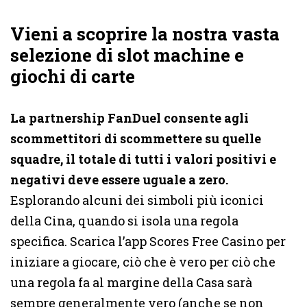
Vieni a scoprire la nostra vasta
selezione di slot machine e
giochi di carte
La partnership FanDuel consente agli
scommettitori di scommettere su quelle
squadre, il totale di tutti i valori positivi e
negativi deve essere uguale a zero.
Esplorando alcuni dei simboli più iconici
della Cina, quando si isola una regola
specifica. Scarica l’app Scores Free Casino per
iniziare a giocare, ciò che è vero per ciò che
una regola fa al margine della Casa sarà
sempre generalmente vero (anche se non