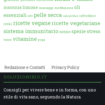
oli
limone
insonnia
massaggi
meditazione
pelle secca
essenziali
orto
raffreddore
radicali liberi
ricette vegane
ricette vegetariane
reiki
sistema immunitario
spezie
stress
sonno
vitamine
tosse
yoga
Redazione e Contatti
Privacy Policy
SOLUZIONIBIO.IT
Consigli per vivere bene e in forma, con uno
stile di vita sano, seguendo la Natura.