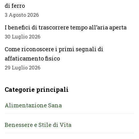
di ferro
3 Agosto 2026
I benefici di trascorrere tempo all’aria aperta
30 Luglio 2026
Come riconoscere i primi segnali di
affaticamento fisico
29 Luglio 2026
Categorie principali
Alimentazione Sana
Benessere e Stile di Vita