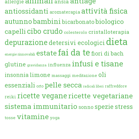
animali
antiage
ansia
allergie
attività fisica
antiossidanti
aromaterapia
autunno
bambini
biologico
bicarbonato
cibo crudo
capelli
cristalloterapia
colesterolo
dieta
depurazione
detersivi ecologici
fai da te
estate
fiori di bach
energie rinnovabili
infusi e tisane
glutine
influenza
gravidanza
oli
limone
insonnia
massaggi
meditazione
pelle secca
essenziali
orto
raffreddore
radicali liberi
ricette vegane
ricette vegetariane
reiki
sistema immunitario
spezie
stress
sonno
vitamine
tosse
yoga