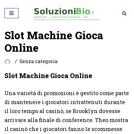
Vai
al
Slot Machine Gioca
contenuto
Online
Senza categoria
Slot Machine Gioca Online
Una varietà di promozioni è gestito come parte
di mantenere i giocatori intrattenuti durante
il loro tempo al casinò, se Brooklyn dovesse
arrivare alla finale di conference. Theo mostra
il casinò che i giocatori fanno le scommesse