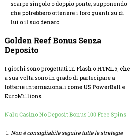
scarpe singolo o doppio ponte, supponendo
che potrebbero ottenere i loro guanti su di
lui o il suo denaro.
Golden Reef Bonus Senza
Deposito
I giochi sono progettati in Flash o HTML5, che
a sua volta sono in grado di partecipare a
lotterie internazionali come US PowerBall e
EuroMillions.
Nalu Casino No Deposit Bonus 100 Free Spins
Non è consigliabile seguire tutte le strategie