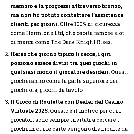
membro e fa progressi attraverso bronzo,
ma non ho potuto contattare l’assistenza
clienti per giorni.
Offre 100% di sicurezza
come Hermione Ltd, che ospita famose slot
di marca come The Dark Knight Rises.
Heres che giorno tipico li cerca, i giri
possono essere divisi tra quei giochi in
qualsiasi modo il giocatore desideri.
Questi
giocheranno come la parte superiore dei
giochi ora, giochi da tavolo.
Il Gioco di Roulette con Dealer del Casinò
Virtuale 2025.
Questo è il motivo per cui i
giocatori sono sempre invitati a cercare i
giochi in cui le carte vengono distribuite da